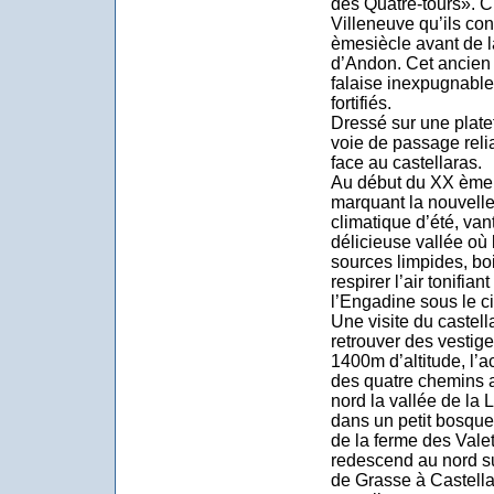
des Quatre-tours». C
Villeneuve qu’ils con
ème
siècle avant de 
d’Andon. Cet ancien 
falaise inexpugnable 
fortifiés.
Dressé sur une platefo
voie de passage reli
face au castellaras.
Au début du XX ème s
marquant la nouvelle
climatique d’été, van
délicieuse vallée où l
sources limpides, bo
respirer l’air tonifia
l’Engadine sous le ci
Une visite du castel
retrouver des vestige
1400m d’altitude, l’
des quatre chemins a
nord la vallée de la
dans un petit bosque
de la ferme des Valet
redescend au nord su
de Grasse à Castellan