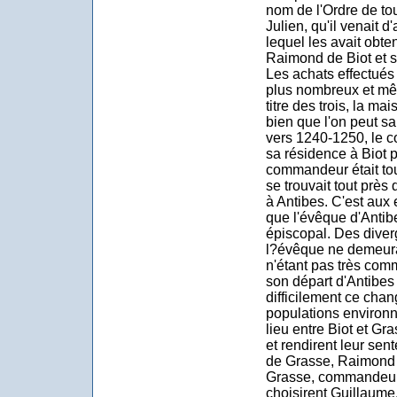
nom de l'Ordre de tou
Julien, qu'il venait d
lequel les avait obt
Raimond de Biot et ses
Les achats effectués
plus nombreux et mê
titre des trois, la ma
bien que l'on peut s
vers 1240-1250, le 
sa résidence à Biot p
commandeur était tou
se trouvait tout près
à Antibes. C'est aux 
que l'évêque d'Anti
épiscopal. Des diverg
l?évêque ne demeura
n'étant pas très com
son départ d'Antibes
difficilement ce cha
populations environna
lieu entre Biot et Gr
et rendirent leur sen
de Grasse, Raimond d
Grasse, commandeur 
choisirent Guillaum