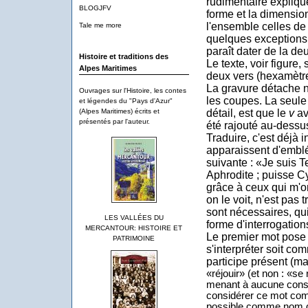
rudimentaire explique
BLOGJFV
forme et la dimension
l'ensemble celles de 
Tale me more
quelques exceptions. 
paraît dater de la d
Histoire et traditions des
Le texte, voir figure, 
Alpes Maritimes
deux vers (hexamètre
La gravure détache n
Ouvrages sur l'Histoire, les contes
les coupes. La seule 
et légendes du "Pays d'Azur"
détail, est que le
v
av
(Alpes Maritimes) écrits et
présentés par l'auteur.
été rajouté au-dessus
Traduire, c'est déjà i
apparaissent d'embl
suivante : «Je suis T
Aphrodite ; puisse C
grâce à ceux qui m'on
on le voit, n'est pas 
sont nécessaires, qu
LES VALLÉES DU
forme d'interrogation
MERCANTOUR: HISTOIRE ET
Le premier mot pose 
PATRIMOINE
s'interpréter soit c
participe présent (ma
«réjouir» (et non : «s
menant à aucune constr
considérer ce mot com
possible comme nom d