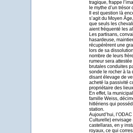
tragique, frappe l’ima
le mythe d’un trésor 
Il est question là en
s’agit du Moyen Âge, 
que seuls les chevali
aient fréquenté les a
Les partisans, conva
hasardeuse, maintien
récupérèrent une gra
lors de sa dissolution
nombre de leurs frèr
rumeur sera attestée 
brutales conduites p
sonde le rocher à la 
disant élevage de ver
acheté la passivité c
propriétaire des lieux
En effet, la municipal
famille Weiss, décim
hitlériens qui posséda
station.
Aujourd’hui, l’ODAC 
Culturelle) envisage 
castellaras, en y inst
royaux, ce qui corre