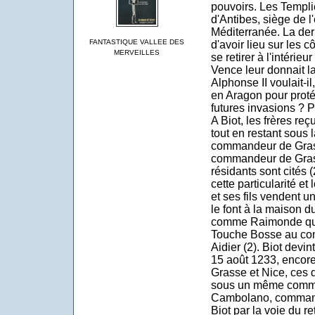
pouvoirs. Les Templier
d'Antibes, siège de l
Méditerranée. La de
FANTASTIQUE VALLEE DES
d'avoir lieu sur les 
MERVEILLES
se retirer à l'intérie
Vence leur donnait la
Alphonse II voulait-i
en Aragon pour proté
futures invasions ? P
A Biot, les frères r
tout en restant sous
commandeur de Grasse
commandeur de Grass
résidants sont cités 
cette particularité e
et ses fils vendent un
le font à la maison d
comme Raimonde qui d
Touche Bosse au com
Aidier (2). Biot devin
15 août 1233, encore 
Grasse et Nice, ces 
sous un même comman
Cambolano, command
Biot par la voie du re