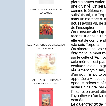
pierres brutes étaien
une divinité. On serai
HISTOIRES ET LEGENDES DE
comme le Silène (enco
LA GAUDE
satisfaisant, car Ter
mais un membre d'une
nous l'avons vu, ne 
de l’inscription.
On constate ainsi que 
reconstituer ce qu'a 
elle est de comprend
«Je suis Terpon»...
LES AVENTURES DU DIABLE EN
On aimerait pouvoir co
PAYS D'AZUR
énigmatique monume
sur le culte
cl
'Aphrod
cela même n'est pas
certitude totale. La 
réellement typiques, 
d'un peu n'importe où.
apportée à Antibes d
SAINT LAURENT DU VAR A
époque indéterminée, 
TRAVERS L'HISTOIRE
lester un navire, par
l'inscription avait at
l'hypothèse d'un fau
écartée.
Le
galet grec dit de 