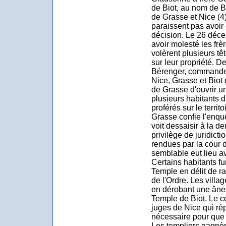
de Biot, au nom de 
de Grasse et Nice (4)
paraissent pas avoir 
décision. Le 26 déce
avoir molesté les frè
volèrent plusieurs têt
sur leur propriété. 
Bérenger, commande
Nice, Grasse et Biot
de Grasse d'ouvrir un
plusieurs habitants d
proférés sur le territ
Grasse confie l'enqu
voit dessaisir à la 
privilège de juridicti
rendues par la cour 
semblable eut lieu a
Certains habitants f
Temple en délit de r
de l'Ordre. Les vill
en dérobant une âne
Temple de Biot. Le 
juges de Nice qui rép
nécessaire pour que l
Les templiers gagnèr