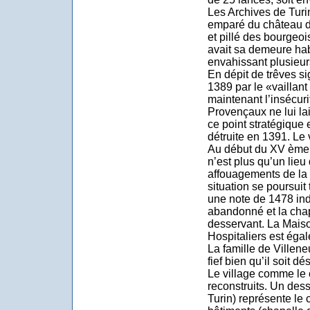
Les Archives de Turin
emparé du château de
et pillé des bourgeois
avait sa demeure habit
envahissant plusieurs
En dépit de trêves 
1389 par le «vaillant
maintenant l’insécuri
Provençaux ne lui la
ce point stratégique e
détruite en 1391. Le 
Au début du XV ème 
n’est plus qu’un lieu 
affouagements de la 
situation se poursuit
une note de 1478 in
abandonné et la chap
desservant. La Maiso
Hospitaliers est éga
La famille de Villen
fief bien qu’il soit dés
Le village comme le 
reconstruits. Un des
Turin) représente le 