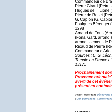
Commandeur de Bra
Pierre Girard (Petru
Hugues de ....Lione 
Pierre de Roset (Pet
G. Capion (G. Capio
Foulques Bérenger (
1298
Arnaud de Fons (Arn
(Fons, Gard, arrond
arrondissement de P
Ricaud de Pierre (Ri
Commandeur d'Arles
Sources : E. G. Léon
Temple en France et
1317).
Prochainement sorti
Provence orientale
averti de cet événe
présent en contact
09:35 Publié dans
Découverte d
|
Lien permanent
|
Commentaire