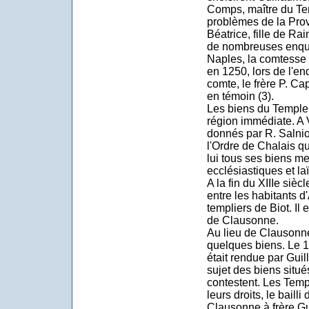
Comps, maître du Te
problèmes de la Prove
Béatrice, fille de R
de nombreuses enquê
Naples, la comtesse 
en 1250, lors de l'en
comte, le frère P. C
en témoin (3).
Les biens du Temple 
région immédiate. A 
donnés par R. Salni
l'Ordre de Chalais qu
lui tous ses biens m
ecclésiastiques et laï
A la fin du XIIIe sièc
entre les habitants d
templiers de Biot. Il
de Clausonne.
Au lieu de Clausonne
quelques biens. Le 
était rendue par Gui
sujet des biens situ
contestent. Les Temp
leurs droits, le bailli
Clausonne à frère 