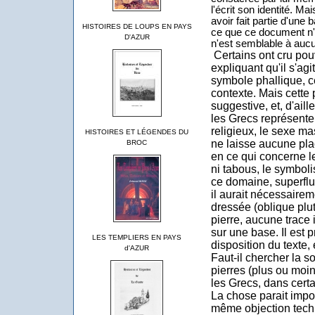
l'écrit son identité. Mai
avoir fait partie d'une 
HISTOIRES DE LOUPS EN PAYS
ce que ce document n'e
D'AZUR
n'est semblable à aucu
Certains ont cru pou
expliquant qu'il s'ag
symbole phallique, c
contexte. Mais cette 
suggestive, et, d'aill
les Grecs représente
religieux, le sexe mas
HISTOIRES ET LÉGENDES DU
ne laisse aucune pla
BROC
en ce qui concerne l
ni tabous, le symboli
ce domaine, superflus.
il aurait nécessairem
dressée (oblique plutôt
pierre, aucune trace
sur une base. Il
est 
LES TEMPLIERS EN PAYS
disposition du texte, 
d'AZUR
Faut-il chercher la so
pierres (plus ou moi
les Grecs, dans certa
La chose parait impos
même objection tec