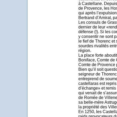
à Castellane. Depuis
de Provence, les Hosp
qui après l’expulsion
Bertrand d’Amirat, pa
Les consuls de Gras
dernier de leur «ren
défense (!). Si les co
y consentir ne sont p
le fief de Thorenc et 
sourdes rivalités ent
région.
La place forte abouti
Boniface, Comte de 
Comte de Provence p
Bien qu’il soit quest
seigneur de Thorenc
entreprend de soumet
castellaras est repri
d’échange» et remis
qui venait de s’assur
de Romée de Villeneu
sa belle-mère Astrug
la propriété des Vil
En 1250, les Castel
raids provocateurs da