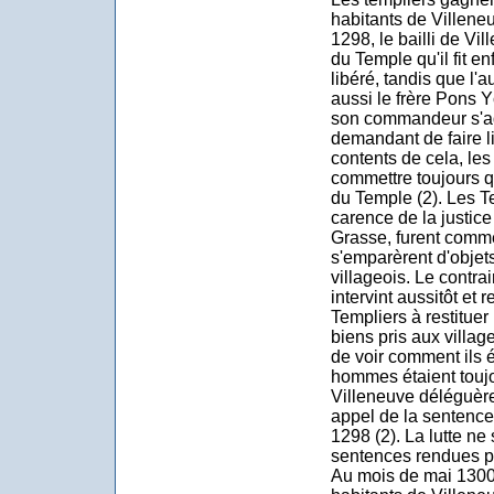
habitants de Villeneu
1298, le bailli de Vi
du Temple qu'il fit en
libéré, tandis que l'a
aussi le frère Pons 
son commandeur s'ad
demandant de faire l
contents de cela, les
commettre toujours q
du Temple (2). Les Te
carence de la justice
Grasse, furent comme
s'emparèrent d'objet
villageois. Le contra
intervint aussitôt et 
Templiers à restituer
biens pris aux villag
de voir comment ils ét
hommes étaient toujo
Villeneuve déléguèren
appel de la sentence,
1298 (2). La lutte ne
sentences rendues pa
Au mois de mai 1300 