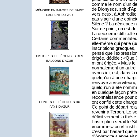
comme le nom d'un des 
de Dionysos, soit d'Aph
MÉMOIRE EN IMAGES DE SAINT
vers deux, à Aphrodite,
LAURENT DU VAR
pas s'agir d'une coïncid
Silène ? La dédicace n
Sur ce point, on est d
La deuxième difficulté
Certains commentateurs
elle-même qui parle (u
inscriptions grecques, 
pensé que l'expression
HISTOIRES ET LÉGENDES DES
érigée, dédiée : «Que 
BALCONS D'AZUR
m'ont érigée.» Mais le
normalement un autre 
avons ici, est, dans l
quelqu'un à une charge
renvoyé à «serviteur», 
quelqu'un a été nommé 
en quelque façon prêt
reconnaissance pour cet
ont confié cette charge
CONTES ET LÉGENDES DU
Ce point de départ rel
PAYS D'AZUR
revenir à Terpon. Le s
définitivement la thèse
l'inscription serait le Si
«nommer» ou «I’ institu
c'est par hasard que 
d'Aphrodite s'appelait