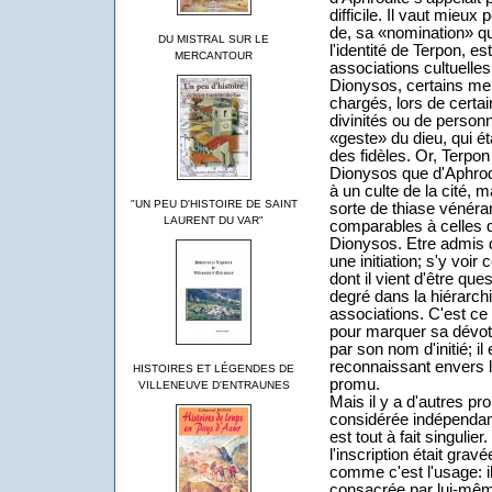
difficile. Il vaut mieux
de, sa «nomination» qu
DU MISTRAL SUR LE
l'identité de Terpon, 
MERCANTOUR
associations cultuell
Dionysos, certains mem
chargés, lors de certai
divinités ou de person
«geste» du dieu, qui é
des fidèles. Or, Terpon 
Dionysos que d'Aphrodi
à un culte de la cité, 
"UN PEU D'HISTOIRE DE SAINT
sorte de thiase vénéra
LAURENT DU VAR"
comparables à celles qu
Dionysos. Etre admis 
une initiation; s'y voi
dont il vient d'être ques
degré dans la hiérarchi
associations. C'est ce 
pour marquer sa dévoti
par son nom d'initié; il
reconnaissant envers l
HISTOIRES ET LÉGENDES DE
promu.
VILLENEUVE D'ENTRAUNES
Mais il y a d'autres pr
considérée indépendam
est tout à fait singulier
l'inscription était gra
comme c'est l'usage: il 
consacrée par lui-mêm