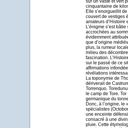
sur un vaste et vert 
cinquantaine de kilo
Elle s’enorgueillit d
couvert de vestiges é
amateurs d’Histoire e
L’énigme s’est bâtie
accrochées au somme
évidemment attribuée
que d’origine médiév
plus, la rumeur local
milieu des décombres
fascination. L’Histoir
sur le passé de ce sit
affirmations infondée
révélations intéressa
La toponymie de Tho
dériverait de Castru
Torrenquo. Toredunum
le camp de Tore. Tor 
germanique du tonnerre
Donc, à l’origine, le 
spécialistes (Octob
une enceinte défensiv
consacré à une divini
pluie. Cette étymolo