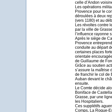
celle d’Andon voisin
Les opérations milit
Provence pour le con
déroulées à deux repr
(vers 1180) et au déb
Les révoltes contre l
par la ville de Grass
l’influence rayonne s
Après le siège de Ca
Provence entreprend
conduite au départ de
certaines places fort
orientale encouragée
de Guillaume de Forc
Grâce au soutien acti
s’assure la maîtrise
de franchir le col de
Auban devant le châ
ensuite.
Le Comte décide alor
Boniface de Castellan
Grasse, par une ligne
les Hospitaliers.
Ces supplétifs aguer
Comps, La Roque-Esc