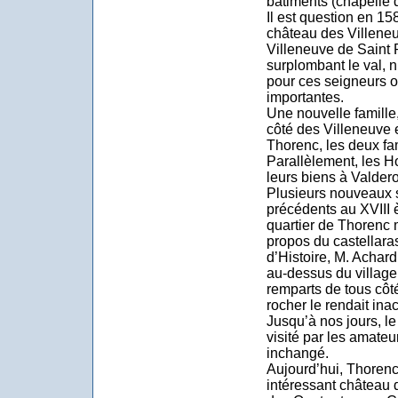
bâtiments (chapelle d
Il est question en 15
château des Villene
Villeneuve de Saint 
surplombant le val, 
pour ces seigneurs o
importantes.
Une nouvelle famille
côté des Villeneuve
Thorenc, les deux fam
Parallèlement, les Ho
leurs biens à Valder
Plusieurs nouveaux s
précédents au XVIII
quartier de Thorenc m
propos du castellara
d’Histoire, M. Achard
au-dessus du village
remparts de tous côté
rocher le rendait ina
Jusqu’à nos jours, le
visité par les amateu
inchangé.
Aujourd’hui, Thoren
intéressant château 