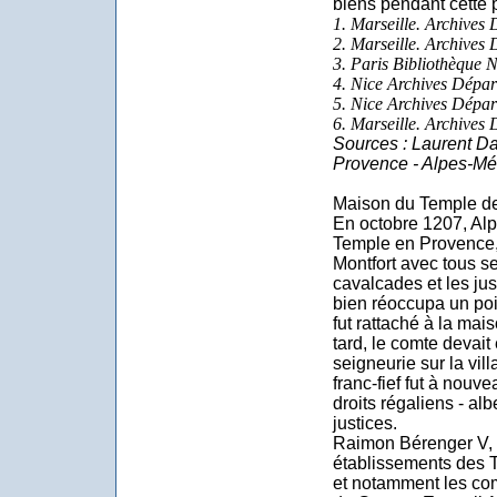
biens pendant cette 
1. Marseille. Archives
2. Marseille. Archives
3. Paris Bibliothèque N
4. Nice Archives Dépar
5. Nice Archives Dépar
6. Marseille. Archives
Sources : Laurent Dai
Provence - Alpes-Méd
Maison du Temple de
En octobre 1207, Alp
Temple en Provence,
Montfort avec tous ses
cavalcades et les just
bien réoccupa un point
fut rattaché à la ma
tard, le comte devai
seigneurie sur la vill
franc-fief fut à nou
droits régaliens - al
justices.
Raimon Bérenger V, c
établissements des T
et notamment les co