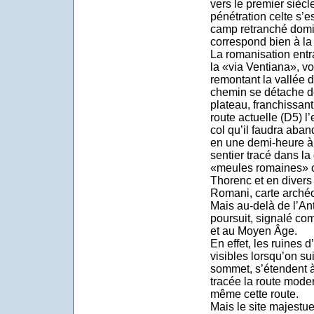
vers le premier siècl
pénétration celte s’
camp retranché domi
correspond bien à la
La romanisation entr
la «via Ventiana», vo
remontant la vallée 
chemin se détache de
plateau, franchissant
route actuelle (D5) l
col qu’il faudra aba
en une demi-heure à 
sentier tracé dans la
«meules romaines» o
Thorenc et en divers 
Romani, carte archéo
Mais au-delà de l’Ant
poursuit, signalé co
et au Moyen Âge.
En effet, les ruines 
visibles lorsqu’on su
sommet, s’étendent à 
tracée la route mode
même cette route.
Mais le site majestue