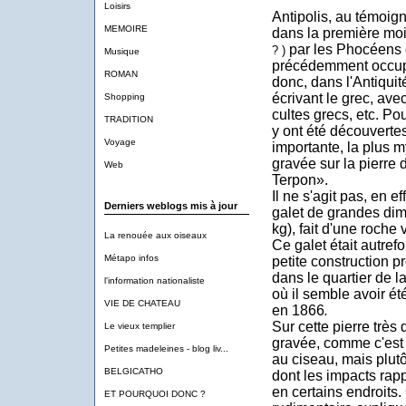
Loisirs
Antipolis, au témoig
MEMOIRE
dans la première moi
par les Phocéens d
? )
Musique
précédemment occupé
ROMAN
donc, dans l'Antiquit
écrivant le grec, ave
Shopping
cultes grecs, etc. Po
TRADITION
y ont été découvertes
Voyage
importante, la plus m
gravée sur la pierre 
Web
Terpon».
Il
ne s'agit pas, en eff
Derniers weblogs mis à jour
galet de grandes dim
kg), fait d'une roche 
La renouée aux oiseaux
Ce galet était autref
Métapo infos
petite construction 
dans le quartier de l
l'information nationaliste
où il semble avoir ét
VIE DE CHATEAU
en 1866
.
Sur cette pierre très 
Le vieux templier
gravée, comme c'est 
Petites madeleines - blog liv...
au ciseau, mais plutô
BELGICATHO
dont les impacts rapp
en certains endroits
ET POURQUOI DONC ?