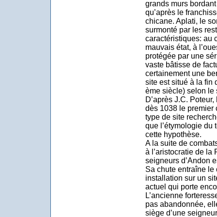
grands murs bordant 
qu’après le franchis
chicane. Aplati, le 
surmonté par les rest
caractéristiques: au
mauvais état, à l’oue
protégée par une séri
vaste bâtisse de fac
certainement une ber
site est situé à la f
ème siècle) selon le 
D’après J.C. Poteur, 
dès 1038 le premier 
type de site recherc
que l’étymologie du
cette hypothèse.
A la suite de comba
à l’aristocratie de l
seigneurs d’Andon es
Sa chute entraîne le 
installation sur un si
actuel qui porte enco
L’ancienne forteress
pas abandonnée, elle
siège d’une seigneur