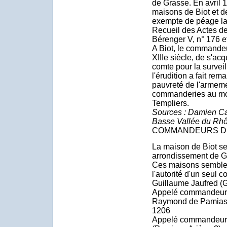
de Grasse. En avril 1
maisons de Biot et d
exempte de péage l
Recueil des Actes 
Bérenger V, n° 176 e
A Biot, le commandeu
XIIIe siècle, de s'acq
comte pour la surveil
l'érudition a fait re
pauvreté de l'armem
commanderies au mom
Templiers.
Sources : Damien Car
Basse Vallée du Rhô
COMMANDEURS DE 
La maison de Biot se
arrondissement de Gr
Ces maisons semblen
l'autorité d'un seul
Guillaume Jaufred (G
Appelé commandeur 
Raymond de Pamias 
1206
Appelé commandeur 