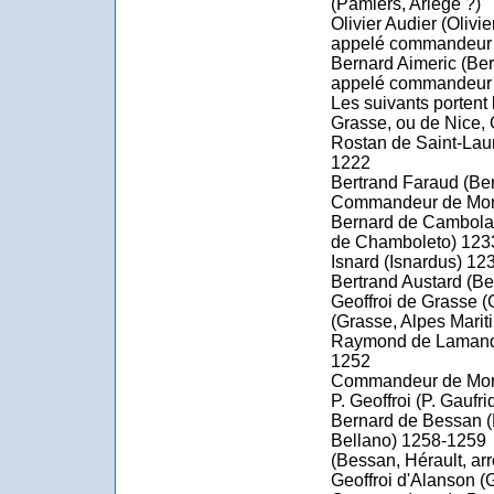
(Pamiers, Ariège ?)
Olivier Audier (Oliv
appelé commandeur 
Bernard Aimeric (Be
appelé commandeur 
Les suivants portent
Grasse, ou de Nice, 
Rostan de Saint-Laur
1222
Bertrand Faraud (Be
Commandeur de Mont
Bernard de Cambola
de Chamboleto) 123
Isnard (Isnardus) 12
Bertrand Austard (Be
Geoffroi de Grasse 
(Grasse, Alpes Marit
Raymond de Lamande
1252
Commandeur de Montf
P. Geoffroi (P. Gaufr
Bernard de Bessan 
Bellano) 1258-1259
(Bessan, Hérault, ar
Geoffroi d'Alanson (