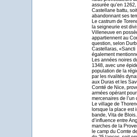
assurée qu’en 1262,
Castellane battu, soit
abandonnant ses ter
Le castrum de Toren
la seigneurie est div
Villeneuve en possède
appartiennent au Com
question, selon Durb
Castellaras, «Sancti 
également mentionné
Les années noires d
1348, avec une épid
population de la rég
par les rivalités dy
aux Duras et les Sav
Comté de Nice, prov
armées opérant pour
mercenaires de l’un ou
Le village de Thoren
lorsque la place est 
bande, Vita de Blois.
d’influence entre An
marches de la Prove
le camp du Comte de
de 25 lances, soit e