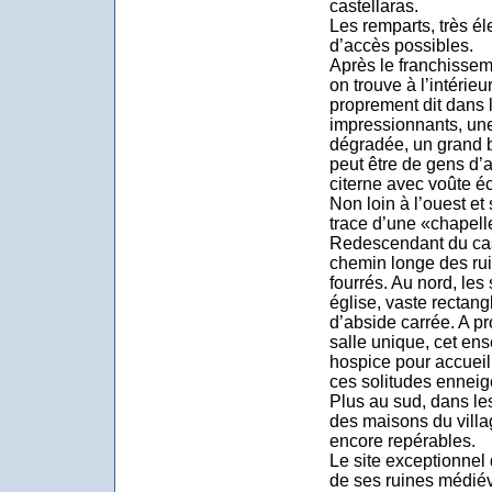
castellaras.
Les remparts, très él
d’accès possibles.
Après le franchissem
on trouve à l’intérieu
proprement dit dans 
impressionnants, une
dégradée, un grand 
peut être de gens d’
citerne avec voûte é
Non loin à l’ouest et
trace d’une «chapell
Redescendant du cast
chemin longe des ru
fourrés. Au nord, le
église, vaste rectang
d’abside carrée. A pr
salle unique, cet en
hospice pour accueill
ces solitudes enneig
Plus au sud, dans les
des maisons du villa
encore repérables.
Le site exceptionnel 
de ses ruines médiév