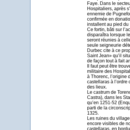
Faye. Dans le secteu
Hospitaliers, après s
ennemie de Pugnefor
confirmée en donatio
installent au pied du
Ce fortin, bâti sur l’
disparaîtra lorsque l
seront réunies à cel
seule seigneurie déte
Durbec cite à ce pro
Saint Jean» qu’il sit
de façon tout à fait ar
Il faut peut être trou
militaire des Hospit
à Thorenc, l’origine d
castellaras à l’ordre
des lieux.
Le castrum de Torenc
Castra), dans les Sta
qu’en 1251-52 (Enquê
parti de la circonscr
1325.
Les ruines du villag
encore visibles de n
castellaras, en bord