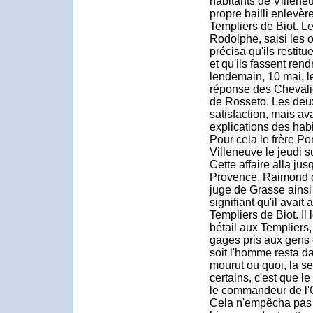
habitants de Villeneu
propre bailli enlevèr
Templiers de Biot. L
Rodolphe, saisi les of
précisa qu'ils restitu
et qu'ils fassent rend
lendemain, 10 mai, l
réponse des Chevalie
de Rosseto. Les deux 
satisfaction, mais ava
explications des hab
Pour cela le frère Po
Villeneuve le jeudi su
Cette affaire alla ju
Provence, Raimond de
juge de Grasse ainsi 
signifiant qu'il avait
Templiers de Biot. Il 
bétail aux Templiers,
gages pris aux gens 
soit l'homme resta dan
mourut ou quoi, la 
certains, c'est que le
le commandeur de l'
Cela n'empêcha pas l