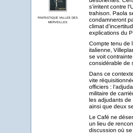
désorientés. Certa
s’irritent contre 
trahison. Paola s
FANTASTIQUE VALLEE DES
condamneront pas
MERVEILLES
climat d’incertitu
explications du Pa
Compte tenu de l
italienne, Villep
se voit contrain
considérable de 
Dans ce contexte,
vite réquisitionné
officiers : l’adju
militaire de carri
les adjudants de 
ainsi que deux s
Le Café ne désemp
un lieu de rencon
discussion où se 