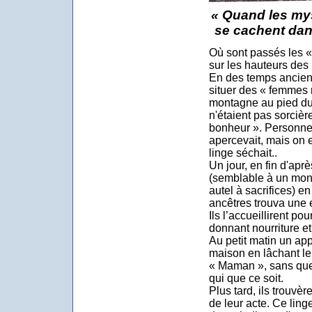
« Quand les mys
se cachent dan
Où sont passés les «
sur les hauteurs des
En des temps anciens
situer des « femmes r
montagne au pied du
n'étaient pas sorcièr
bonheur ». Personne n
apercevait, mais on en
linge séchait..
Un jour, en fin d'apr
(semblable à un mon
autel à sacrifices) e
ancêtres trouva une 
Ils l’accueillirent pou
donnant nourriture et 
Au petit matin un appel
maison en lâchant le
« Maman », sans que 
qui que ce soit.
Plus tard, ils trouv
de leur acte. Ce linge