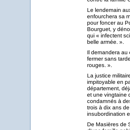
Le lendemain aux
enfourchera sa m
pour foncer au 
Bourguet, y déno
qui « infectent s
belle armée. ».
Il demandera au 
fermer sans tarde
rouges. ».
La justice militai
impitoyable en par
département, déj
et une vingtaine d
condamnés à des
trois à dix ans de
insubordination e
De Masières de S