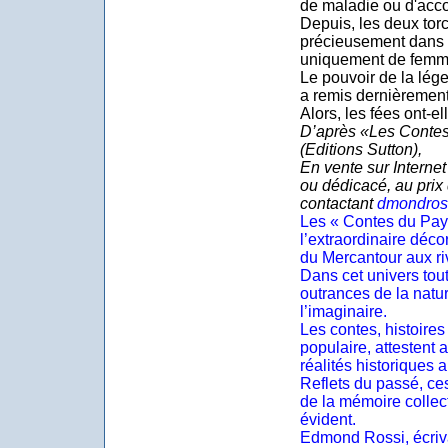
de maladie ou d'acco
Depuis, les deux tor
précieusement dans l
uniquement de femm
Le pouvoir de la lége
a remis dernièrement 
Alors, les fées ont-el
D’après «Les Contes
(Editions Sutton),
En vente sur Interne
ou dédicacé, au prix 
contactant
dmondros
Les « Contes du Pays
l’extraordinaire déco
du Mercantour aux ri
Dans cet univers tout
outrances de la natu
l’imaginaire.
Les contes, histoires
populaire, attestent 
réalités historiques 
Reflets du passé, ces
de la mémoire collect
évident.
Edmond Rossi, écrivai