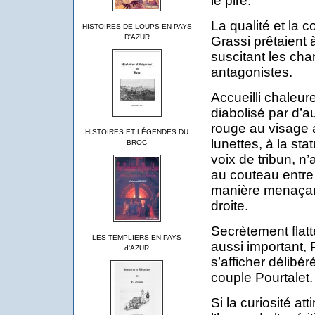
le pire.
La qualité et la c
HISTOIRES DE LOUPS EN PAYS
D'AZUR
Grassi prêtaient 
suscitant les cha
antagonistes.
Accueilli chaleur
diabolisé par d’a
rouge au visage 
HISTOIRES ET LÉGENDES DU
lunettes, à la st
BROC
voix de tribun, n
au couteau entre
manière menaçan
droite.
Secrètement flat
LES TEMPLIERS EN PAYS
aussi important, 
d'AZUR
s’afficher délib
couple Pourtalet.
Si la curiosité att