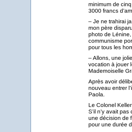
minimum de cinq
3000 francs d’a
– Je ne trahirai
mon père disparu 
photo de Lénine, j
communisme port
pour tous les h
– Allons, une jol
vocation à jouer 
Mademoiselle Gra
Après avoir délibé
nouveau entrer l’
Paola.
Le Colonel Keller
S’il n’y avait pas
une décision de f
pour une durée d