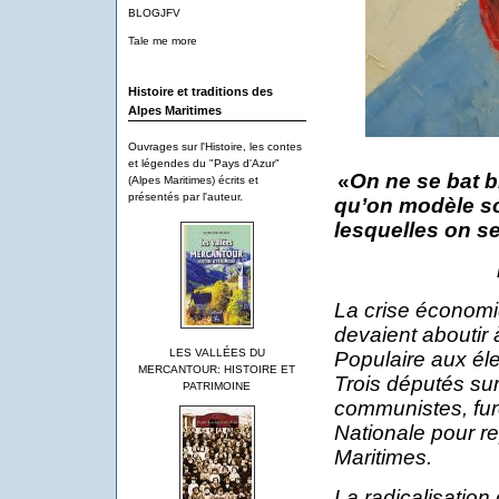
BLOGJFV
Tale me more
Histoire et traditions des
Alpes Maritimes
Ouvrages sur l'Histoire, les contes
et légendes du "Pays d'Azur"
«
On ne se bat b
(Alpes Maritimes) écrits et
présentés par l'auteur.
qu’on modèle s
lesquelles on se 
La
crise économiq
devaient aboutir à
LES VALLÉES DU
Populaire aux éle
MERCANTOUR: HISTOIRE ET
Trois députés sur
PATRIMOINE
communistes, fur
Nationale pour re
Maritimes.
La radicalisation