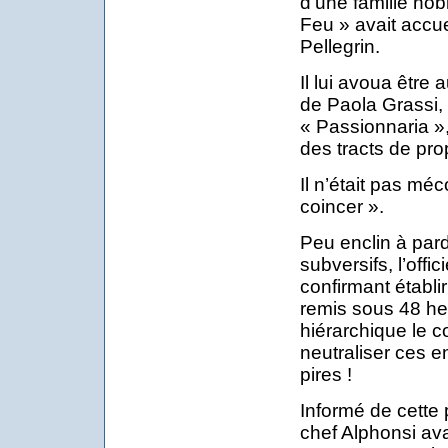
d’une famille nob
Feu » avait accue
Pellegrin.
Il lui avoua être 
de Paola Grassi
« Passionnaria »,
des tracts de p
Il n’était pas méc
coincer ».
Peu enclin à pa
subversifs, l’offic
confirmant établi
remis sous 48 he
hiérarchique le co
neutraliser ces en
pires !
Informé de cette 
chef Alphonsi av