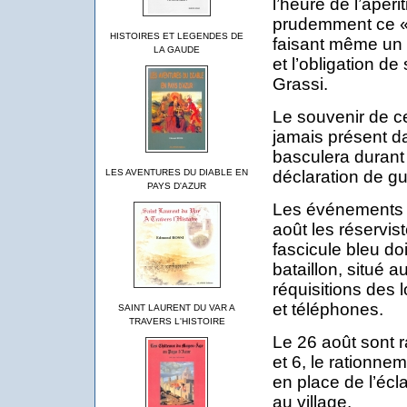
l’heure de l’apérit
prudemment ce «
HISTOIRES ET LEGENDES DE
faisant même un d
LA GAUDE
et l’obligation de
Grassi.
Le souvenir de ce
jamais présent da
basculera durant l
déclaration de gu
LES AVENTURES DU DIABLE EN
PAYS D'AZUR
Les événements v
août les réservis
fascicule bleu do
bataillon, situé 
réquisitions des
et téléphones.
SAINT LAURENT DU VAR A
TRAVERS L'HISTOIRE
Le 26 août sont r
et 6, le rationne
en place de l’écla
au village.