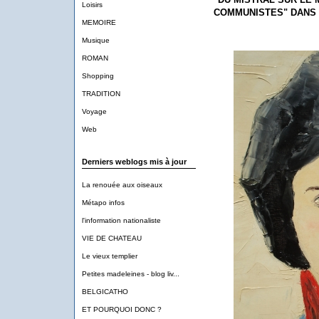
Loisirs
COMMUNISTES" DANS L
MEMOIRE
Musique
ROMAN
Shopping
TRADITION
Voyage
Web
Derniers weblogs mis à jour
La renouée aux oiseaux
Métapo infos
l'information nationaliste
VIE DE CHATEAU
Le vieux templier
Petites madeleines - blog liv...
BELGICATHO
ET POURQUOI DONC ?