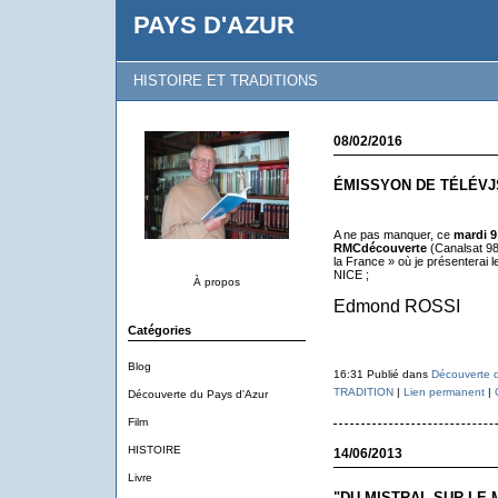
PAYS D'AZUR
HISTOIRE ET TRADITIONS
08/02/2016
ÉMISSYON DE TÉLÉVJ
A ne pas manquer, ce
mardi 9 
RMCdécouverte
(Canalsat 98
la France » où je présenterai 
NICE ;
À propos
Edmond ROSSI
Catégories
Blog
16:31 Publié dans
Découverte d
TRADITION
|
Lien permanent
|
Découverte du Pays d'Azur
Film
HISTOIRE
14/06/2013
Livre
"DU MISTRAL SUR LE 