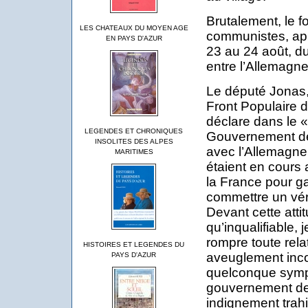
Brutalement, le f
LES CHATEAUX DU MOYEN AGE
communistes, aprè
EN PAYS D'AZUR
23 au 24 août, d
entre l’Allemagne
Le député Jonas, 
Front Populaire d
déclare dans le « 
LEGENDES ET CHRONIQUES
Gouvernement des
INSOLITES DES ALPES
avec l’Allemagne 
MARITIMES
étaient en cours
la France pour gar
commettre un véri
Devant cette atti
qu’inqualifiable,
rompre toute rela
HISTOIRES ET LEGENDES DU
aveuglement inc
PAYS D'AZUR
quelconque symp
gouvernement de
indignement trahi