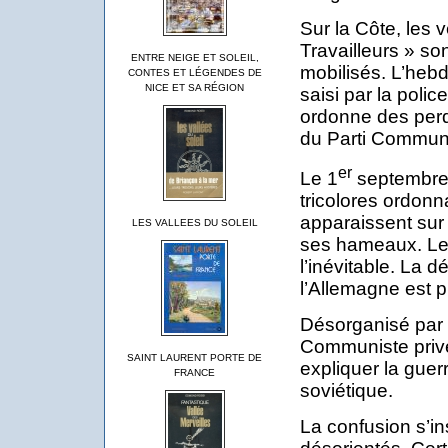
Sur la Côte, les 
Travailleurs » s
ENTRE NEIGE ET SOLEIL,
mobilisés. L’heb
CONTES ET LÉGENDES DE
NICE ET SA RÉGION
saisi par la polic
ordonne des perq
du Parti Communi
er
Le 1
septembre 
tricolores ordonn
apparaissent sur 
LES VALLEES DU SOLEIL
ses hameaux. Les
l’inévitable. La d
l’Allemagne est 
Désorganisé par l
Communiste priv
SAINT LAURENT PORTE DE
expliquer la guer
FRANCE
soviétique.
La confusion s’ins