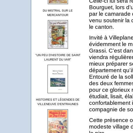
Celle-ci lui sera
Bourguet, lors d’
DU MISTRAL SUR LE
par le camarade 
MERCANTOUR
venu soutenir la
le canton.
Invité à Villeplan
évidemment le mei
Grassi. C’est dan
"UN PEU D'HISTOIRE DE SAINT
viendra régulièr
LAURENT DU VAR"
mieux préparer se
département qu’à
Entouré de la sol
des deux femmes,
pour ce glorieux 
étudiait, lisait, é
HISTOIRES ET LÉGENDES DE
confortablement i
VILLENEUVE D'ENTRAUNES
compagnie de so
Cette présence o
modeste village d