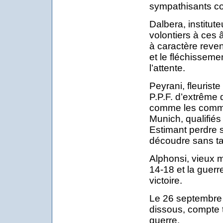
sympathisants c
Dalbera, institute
volontiers à ces 
à caractère revend
et le fléchisseme
l’attente.
Peyrani, fleurist
P.P.F. d’extrême 
comme les commu
Munich, qualifiés
Estimant perdre s
découdre sans ta
Alphonsi, vieux m
14-18 et la guerr
victoire.
Le 26 septembre 
dissous, compte t
guerre.