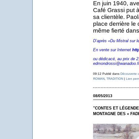
En juin 1940, avec
Café Grassi put à
sa clientèle. Pao
place derrière le
même fierté dans 
D’après «Du Mistral sur l
En vente sur Internet
htt
ou dédicacé, au prix de 21
edmondrossi@wanadoo.f
09:12 Publié dans
Découverte d
ROMAN
,
TRADITION
|
Lien per
08/05/2013
"CONTES ET LÉGENDES
MONTAGNE DES « FAD