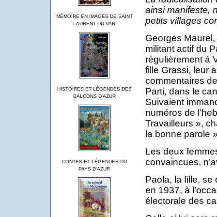
ainsi manifeste, 
MÉMOIRE EN IMAGES DE SAINT
petits villages c
LAURENT DU VAR
Georges Maurel, 
militant actif du
régulièrement à Vi
fille Grassi, leur
commentaires de l
Parti, dans le ca
HISTOIRES ET LÉGENDES DES
BALCONS D'AZUR
Suivaient imman
numéros de l’heb
Travailleurs », ch
la bonne parole »
Les deux femmes
convaincues, n’a
CONTES ET LÉGENDES DU
PAYS D'AZUR
Paola, la fille, s
en 1937, à l’occ
électorale des ca