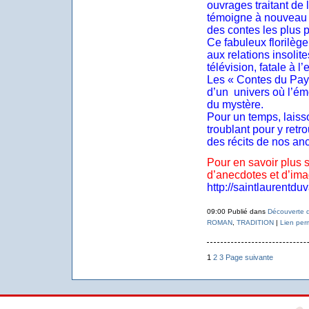
ouvrages traitant de l
témoigne à nouveau i
des contes les plus 
Ce fabuleux florilèg
aux relations insolite
télévision, fatale à l
Les « Contes du Pays
d’un
univers où l’ém
du mystère.
Pour un temps, laiss
troublant pour y retr
des récits de nos anc
Pour en savoir plus s
d’anecdotes et d’ima
http://saintlaurentduv
09:00 Publié dans
Découverte d
ROMAN
,
TRADITION
|
Lien per
1
2
3
Page suivante