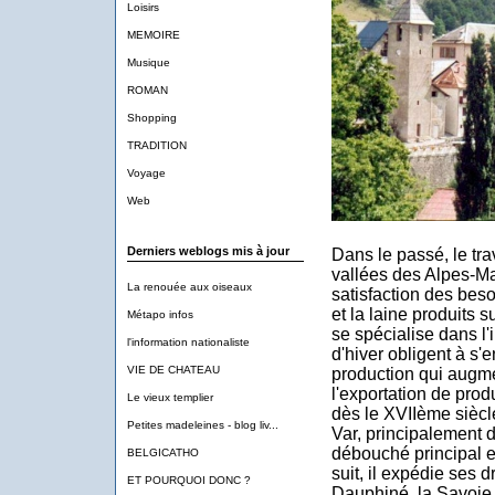
Loisirs
MEMOIRE
Musique
ROMAN
Shopping
TRADITION
Voyage
Web
Derniers weblogs mis à jour
Dans le passé, le tra
vallées des Alpes-Mar
La renouée aux oiseaux
satisfaction des beso
et la laine produits 
Métapo infos
se spécialise dans l'
l'information nationaliste
d'hiver obligent à s'e
VIE DE CHATEAU
production qui augme
l'exportation de prod
Le vieux templier
dès le XVIIème siècl
Petites madeleines - blog liv...
Var, principalement d
débouché principal e
BELGICATHO
suit, il expédie ses d
ET POURQUOI DONC ?
Dauphiné, la Savoie 