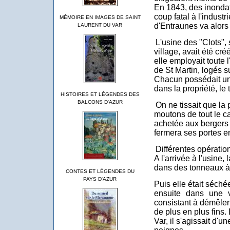
En 1843, des inondat
coup fatal à l'industr
MÉMOIRE EN IMAGES DE SAINT
d'Entraunes va alors 
LAURENT DU VAR
L'usine des "Clots",
village, avait été cré
elle employait toute 
de St Martin, logés s
Chacun possédait un b
dans la propriété, le
HISTOIRES ET LÉGENDES DES
BALCONS D'AZUR
On ne tissait que la 
moutons de tout le ca
achetée aux bergers à
fermera ses portes e
Différentes opératio
A l'arrivée à l'usine,
dans des tonneaux à
CONTES ET LÉGENDES DU
PAYS D'AZUR
Puis elle était séché
ensuite dans une v
consistant à démêler 
de plus en plus fins.
Var, il s'agissait d'u