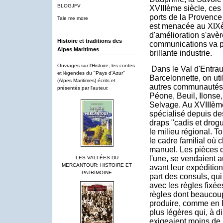
BLOGJFV
XVIIIème siècle, ces
ports de la Provence 
Tale me more
est menacée au XIXèm
d'amélioration s'avèr
Histoire et traditions des
communications va pré
Alpes Maritimes
brillante industrie.
Ouvrages sur l'Histoire, les contes
Dans le Val d'Entra
et légendes du "Pays d'Azur"
Barcelonnette, on uti
(Alpes Maritimes) écrits et
autres communautés 
présentés par l'auteur.
Péone, Beuil, Ilonse,
Selvage. Au XVIIIème
spécialisé depuis de
draps "cadis et drogu
le milieu régional. T
le cadre familial où 
manuel. Les pièces d
l'une, se vendaient a
LES VALLÉES DU
MERCANTOUR: HISTOIRE ET
avant leur expédition
PATRIMOINE
part des consuls, qui
avec les règles fixée
règles dont beaucoup
produire, comme en F
plus légères qui, à 
exigeaient moins de 