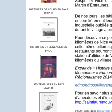
Sospel et Nice offr
Martin d'Entraunes
.
HISTOIRES DE LOUPS EN PAYS
D'AZUR
De nos jours, les bâ
encore fièrement leu
industrielle oubliée 
durant le village alp
Pour découvrir ce pet
kilomètres de Nice v
cette même pittoresqu
HISTOIRES ET LÉGENDES DU
restaurants pourront v
BROC
station d'altitude de
kilomètres du village
Extrait de « Histoire
Mercantour » Edmond
Régionalismes 2014),
edmondrossi@orange
LES TEMPLIERS EN PAYS
d'AZUR
Pour en savoir plus s
d’anecdotes et d’ima
http://
saintlaurentduv
09:30 Publié dans
Découverte d