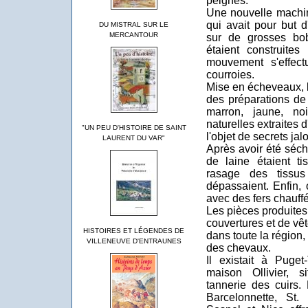
peignes.
Une nouvelle machin
qui avait pour but d
DU MISTRAL SUR LE
MERCANTOUR
sur de grosses bob
étaient construite
mouvement s'effect
courroies.
Mise en écheveaux, l
des préparations de 
marron, jaune, noi
naturelles extraites
"UN PEU D'HISTOIRE DE SAINT
l'objet de secrets ja
LAURENT DU VAR"
Après avoir été séch
de laine étaient ti
rasage des tissus 
dépassaient. Enfin,
avec des fers chauffé
Les pièces produites,
couvertures et de vêt
HISTOIRES ET LÉGENDES DE
dans toute la région,
VILLENEUVE D'ENTRAUNES
des chevaux.
Il existait à Puge
maison Ollivier, 
tannerie des cuirs.
Barcelonnette, St.