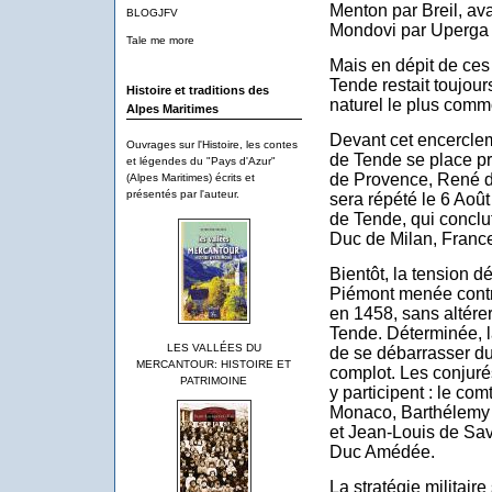
Menton par Breil, ava
BLOGJFV
Mondovi par Uperga 
Tale me more
Mais en dépit de ces
Tende restait toujou
Histoire et traditions des
naturel le plus comm
Alpes Maritimes
Devant cet encerclem
Ouvrages sur l'Histoire, les contes
de Tende se place pr
et légendes du "Pays d'Azur"
de Provence, René 
(Alpes Maritimes) écrits et
présentés par l'auteur.
sera répété le 6 Aoû
de Tende, qui conclu
Duc de Milan, Franc
Bientôt, la tension 
Piémont menée contr
en 1458, sans altére
Tende. Déterminée, 
LES VALLÉES DU
de se débarrasser d
MERCANTOUR: HISTOIRE ET
complot. Les conjuré
PATRIMOINE
y participent : le co
Monaco, Barthélemy 
et Jean-Louis de Sav
Duc Amédée.
La stratégie militaire