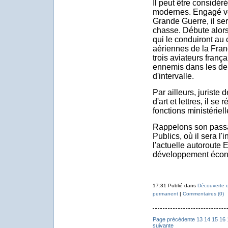
Il peut être considé
modernes. Engagé vo
Grande Guerre, il ser
chasse. Débute alors
qui le conduiront a
aériennes de la France
trois aviateurs franç
ennemis dans les deu
d'intervalle.
Par ailleurs, juriste 
d'art et lettres, il s
fonctions ministériel
Rappelons son passa
Publics, où il sera l'
l'actuelle autoroute E
développement écono
17:31 Publié dans
Découverte d
permanent
|
Commentaires (0)
Page précédente
13
14
15
16
suivante