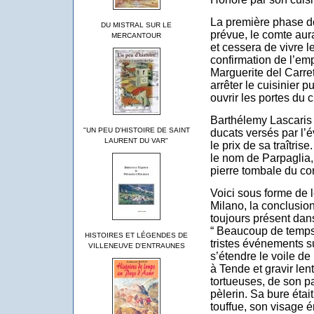
La première phase d
DU MISTRAL SUR LE
prévue, le comte aur
MERCANTOUR
et cessera de vivre l
confirmation de l’e
Marguerite del Carre
arrêter le cuisinier p
ouvrir les portes du 
Barthélemy Lascaris 
"UN PEU D'HISTOIRE DE SAINT
ducats versés par l’
LAURENT DU VAR"
le prix de sa traîtris
le nom de Parpaglia, 
pierre tombale du co
Voici sous forme de 
Milano, la conclusio
toujours présent da
“ Beaucoup de temps 
HISTOIRES ET LÉGENDES DE
tristes événements s
VILLENEUVE D'ENTRAUNES
s’étendre le voile de 
à Tende et gravir lent
tortueuses, de son pa
pèlerin. Sa bure étai
touffue, son visage 