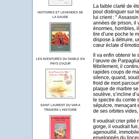
La faible clarté de éto
pour distinguer sur le
HISTOIRES ET LEGENDES DE
lui crient : “ Assass
LA GAUDE
années de prison, il v
énormes, horribles, il
tire d’une poche le m
dispose à détruire, un
cœur éclate d’émotio
Il va enfin obtenir le
LES AVENTURES DU DIABLE EN
l’œuvre de Parpaglia
PAYS D'AZUR
fébrilement, il conti
rapides coups de mar
silence, quand, souda
froid de mort parcour
plaque de marbre se 
soulève, s’incline d’un 
le spectre du comte 
sépulcre, menaçant et
SAINT LAURENT DU VAR A
TRAVERS L'HISTOIRE
de ses orbites vides,
Il voudrait crier piti
gorge, il voudrait fuir
agenouillé, immobile.
enveloppés du linceul