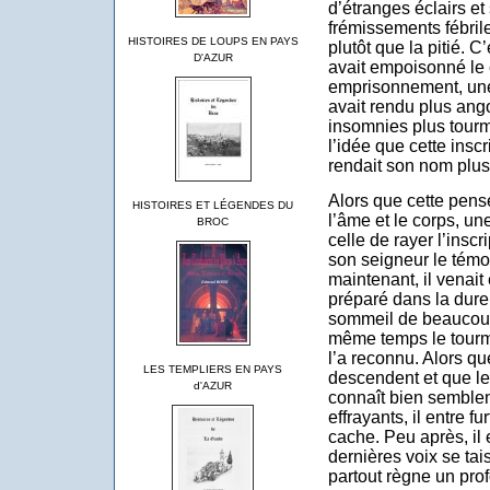
d’étranges éclairs et
frémissements fébrile
HISTOIRES DE LOUPS EN PAYS
plutôt que la pitié. C
D'AZUR
avait empoisonné le
emprisonnement, une 
avait rendu plus ango
insomnies plus tourm
l’idée que cette insc
rendait son nom plus 
Alors que cette pensée
HISTOIRES ET LÉGENDES DU
l’âme et le corps, une
BROC
celle de rayer l’insc
son seigneur le témoi
maintenant, il venait 
préparé dans la dure 
sommeil de beaucoup 
même temps le tourme
l’a reconnu. Alors qu
LES TEMPLIERS EN PAYS
descendent et que l
d'AZUR
connaît bien semblen
effrayants, il entre fu
cache. Peu après, il 
dernières voix se tai
partout règne un prof