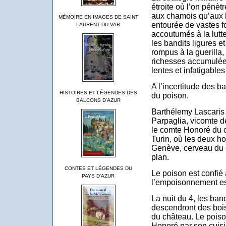
étroite où l’on pénèt
aux chamois qu’aux 
MÉMOIRE EN IMAGES DE SAINT
entourée de vastes f
LAURENT DU VAR
accoutumés à la lutte
les bandits ligures e
rompus à la guerilla
richesses accumulée
lentes et infatigables
A l’incertitude des ba
HISTOIRES ET LÉGENDES DES
du poison.
BALCONS D'AZUR
Barthélemy Lascaris 
Parpaglia, vicomte d
le comte Honoré du c
Turin, où les deux h
Genève, cerveau du c
plan.
CONTES ET LÉGENDES DU
Le poison est confié 
PAYS D'AZUR
l’empoisonnement est
La nuit du 4, les ba
descendront des bois
du château. Le poiso
Honoré par son cuisi