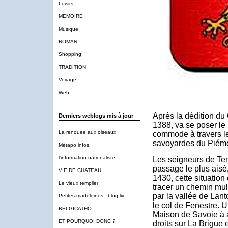
Loisirs
MEMOIRE
Musique
ROMAN
Shopping
TRADITION
Voyage
Web
Après la dédition du
Derniers weblogs mis à jour
1388, va se poser le
La renouée aux oiseaux
commode à travers les
savoyardes du Piémo
Métapo infos
l'information nationaliste
Les seigneurs de Tend
passage le plus aisé
VIE DE CHATEAU
1430, cette situation
Le vieux templier
tracer un chemin mul
par la vallée de Lan
Petites madeleines - blog liv...
le col de Fenestre. U
BELGICATHO
Maison de Savoie à a
ET POURQUOI DONC ?
droits sur La Brigue 