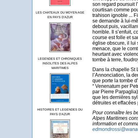
son regard poursuit l
courtisan comme pou
LES CHATEAUX DU MOYEN AGE
trahison ignoble ... 
EN PAYS D'AZUR
se demande à lui-mêm
debout puis, vacillan
horrible. Il s’enfuit, 
course est folle et s
église obscure, il lu
menace, que le comte 
heurtant avec violen
LEGENDES ET CHRONIQUES
tombe à terre, foudro
INSOLITES DES ALPES
MARITIMES
Dans la chapelle St L
l’Annonciation, la de
que porte la tombe d
“ Venenatum per Petr
par Pierre Parpaglia
que les dernières sy
détruites et effacée
HISTOIRES ET LEGENDES DU
Pour connaître les be
PAYS D'AZUR
Alpes Maritimes cons
information et comm
edmondrossi@wanad