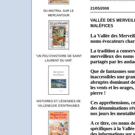
21/05/2008
DU MISTRAL SUR LE
MERCANTOUR
VALLÉE DES MERVEIL
MALÉFICES
La Vallée des Merveill
noms évocateurs chargé
La tradition a conserv
merveilleux des noms 
"UN PEU D'HISTOIRE DE SAINT
LAURENT DU VAR"
partagés par les audac
Que de fantasmes sont
inaccessibles une gran
abruptes dominant des 
les vents et les orages,
pierre !
HISTOIRES ET LÉGENDES DE
Ces appréhensions, ces
VILLENEUVE D'ENTRAUNES
des dénominations rév
nos jours les mentalité
A ce titre, ces noms de
spécifiques à la Vallé
des informations sur s