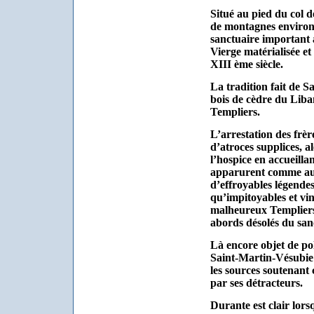
Situé au pied du col d
de montagnes environn
sanctuaire important à
Vierge matérialisée et
XIII ème siècle.
La tradition fait de S
bois de cèdre du Liba
Templiers.
L’arrestation des frèr
d’atroces supplices, al
l’hospice en accueilla
apparurent comme auta
d’effroyables légendes
qu’impitoyables et vind
malheureux Templiers a
abords désolés du san
Là encore objet de po
Saint-Martin-Vésubie 
les sources soutenant c
par ses détracteurs.
Durante est clair lorsq