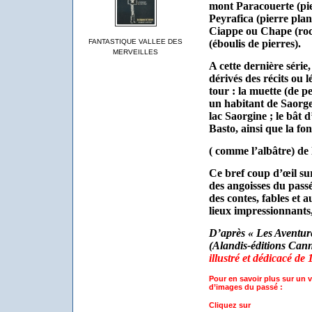
mont Paracouerte (pie
Peyrafica (pierre plan
Ciappe ou Chape (roch
FANTASTIQUE VALLEE DES
(éboulis de pierres).
MERVEILLES
A cette dernière série
dérivés des récits ou 
tour : la muette (de p
un habitant de Saorge,
lac Saorgine ; le bât 
Basto, ainsi que la fo
( comme l’albâtre) de
Ce bref coup d’œil s
des angoisses du passé
des contes, fables et a
lieux impressionnants
D’après « Les Aventur
(Alandis-éditions Can
illustré et dédicacé de
Pour en savoir plus sur un v
d’images du passé :
C
liquez sur