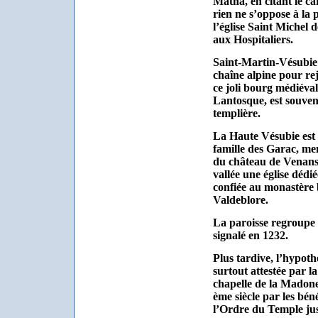
Matha, en citant le ca
rien ne s’oppose à la 
l’église Saint Michel 
aux Hospitaliers.
Saint-Martin-Vésubie :
chaîne alpine pour rej
ce joli bourg médiéva
Lantosque, est souven
templière.
La Haute Vésubie est
famille des Garac, m
du château de Venanso
vallée une église dédi
confiée au monastère 
Valdeblore.
La paroisse regroupe 
signalé en 1232.
Plus tardive, l’hypoth
surtout attestée par l
chapelle de la Madone
ème siècle par les bén
l’Ordre du Temple ju