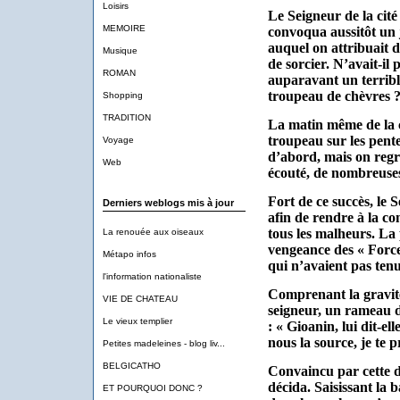
Loisirs
Le Seigneur de la cité 
MEMOIRE
convoqua aussitôt un
auquel on attribuait 
Musique
de sorcier. N’avait-il
ROMAN
auparavant un terribl
troupeau de chèvres 
Shopping
TRADITION
La matin même de la c
troupeau sur les pent
Voyage
d’abord, mais on regre
Web
écouté, de nombreuses
Fort de ce succès, le 
Derniers weblogs mis à jour
afin de rendre à la c
tous les malheurs. La p
La renouée aux oiseaux
vengeance des « Forces
Métapo infos
qui n’avaient pas tenu
l'information nationaliste
Comprenant la gravité
VIE DE CHATEAU
seigneur, un rameau d’
Le vieux templier
: « Gioanin, lui dit-el
nous la source, je te 
Petites madeleines - blog liv...
BELGICATHO
Convaincu par cette d
décida. Saisissant la 
ET POURQUOI DONC ?