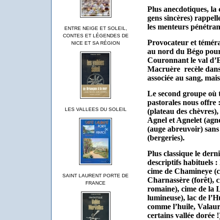
Plus anecdotiques, la c
gens sincères) rappell
les menteurs pénétrant
ENTRE NEIGE ET SOLEIL,
CONTES ET LÉGENDES DE
Provocateur et téméra
NICE ET SA RÉGION
au nord du Bégo pour
Couronnant le val d’En
Macruère
recèle dans 
associée au sang, mais 
Le second groupe où t
pastorales nous offre
LES VALLEES DU SOLEIL
(plateau des chèvres), 
Agnel et Agnelet (agn
(auge abreuvoir) sans 
(bergeries).
Plus classique le dern
descriptifs habituels :
cime de Chamineye (co
SAINT LAURENT PORTE DE
Charnassère (forêt), 
FRANCE
romaine), cime de la Lu
lumineuse), lac de l’H
comme l’huile, Valaure
certains vallée dorée !