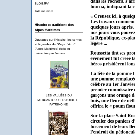
dans les rochers, s’arr
BLOGJFV
tourna, indiquant la c
Tale me more
« Creusez ici, à quelq
Les travaux commencèr
Histoire et traditions des
quelques jours après, l
Alpes Maritimes
nos jours vous pouvez 
la République, ex-place
Ouvrages sur l'Histoire, les contes
légère ...
et légendes du "Pays d'Azur"
(Alpes Maritimes) écrits et
Roussetta tint ses pro
présentés par l'auteur.
événement fut créée la
héros présidèrent lon
La fête de la pomme fl
une pomme remplacée 
célèbre au 1er Janvier
premier commissaire é
garçons une orange da
LES VALLÉES DU
buis, une fleur de néf
MERCANTOUR: HISTOIRE ET
PATRIMOINE
offrira le « poum flour
Sur la place Saint Roc
circuler des paniers d
forcément de leurs fle
l’endroit du pédoncul