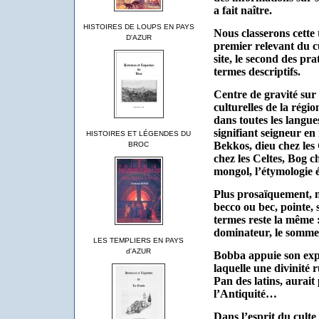
a fait naître.
HISTOIRES DE LOUPS EN PAYS
Nous classerons cette 
D'AZUR
premier relevant du cu
site, le second des pra
termes descriptifs.
Centre de gravité sur 
culturelles de la régi
dans toutes les langu
signifiant seigneur en
HISTOIRES ET LÉGENDES DU
Bekkos, dieu chez les
BROC
chez les Celtes, Bog 
mongol, l’étymologie é
Plus prosaïquement, n
becco ou bec, pointe, 
termes reste la même : 
dominateur, le sommet
LES TEMPLIERS EN PAYS
d'AZUR
Bobba appuie son expl
laquelle une divinité
Pan des latins, aurait
l’Antiquité…
Dans l’esprit du culte 