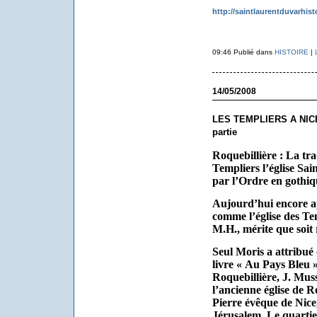
http://saintlaurentduvarhist
09:46 Publié dans
HISTOIRE
|
14/05/2008
LES TEMPLIERS A NIC
partie
Roquebillière : La tra
Templiers l’église Sain
par l’Ordre en gothiq
Aujourd’hui encore app
comme l’église des Tem
M.H., mérite que soit 
Seul Moris a attribué 
livre « Au Pays Bleu 
Roquebillière, J. Mus
l’ancienne église de R
Pierre évêque de Nice
Jérusalem. Le quarti