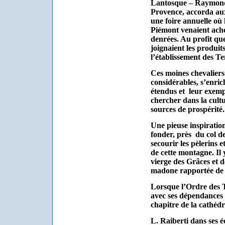
Lantosque – Raymon
Provence, accorda aux 
une foire annuelle où
Piémont venaient achet
denrées. Au profit qu
joignaient les produit
l’établissement des Te
Ces moines chevaliers 
considérables, s’enri
étendus et
leur exemp
chercher dans la cultu
sources de prospérité.
Une pieuse inspiratio
fonder, près
du col de
secourir les pèlerins 
de cette montagne. Il y
vierge des Grâces et 
madone rapportée de 
Lorsque l’Ordre des T
avec ses dépendances 
chapitre de la cathédr
L. Raiberti dans ses éc