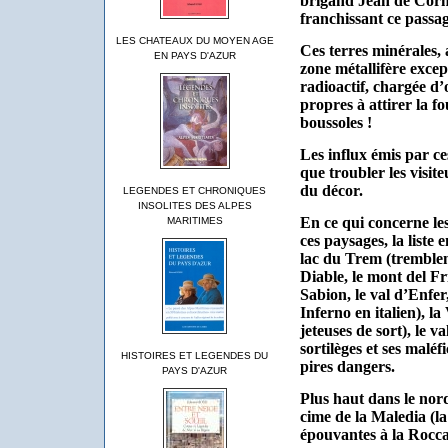
brigand Jean de Corn
franchissant ce passag
LES CHATEAUX DU MOYEN AGE
Ces terres minérales,
EN PAYS D'AZUR
zone métallifère exce
radioactif, chargée d’
propres à attirer la f
boussoles !
Les influx émis par ce
que troubler les visit
du décor.
LEGENDES ET CHRONIQUES
INSOLITES DES ALPES
En ce qui concerne le
MARITIMES
ces paysages, la liste e
lac du Trem (tremblem
Diable, le mont del F
Sabion, le val d’Enfer
Inferno en italien), l
jeteuses de sort), le v
sortilèges et ses maléf
HISTOIRES ET LEGENDES DU
pires dangers.
PAYS D'AZUR
Plus haut dans le nord
cime de la Maledia (la
épouvantes à la Rocca 