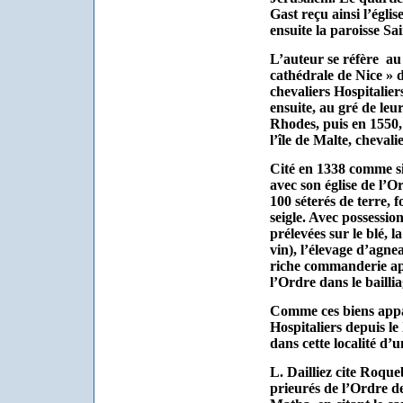
Gast reçu ainsi l’égli
ensuite la paroisse Sa
L’auteur se réfère
au
cathédrale de Nice » d
chevaliers Hospitalier
ensuite, au gré de leur
Rhodes, puis en 1550,
l’île de Malte, chevali
Cité en 1338 comme si
avec son église de l’O
100 séterés de terre, f
seigle. Avec possessio
prélevées sur le blé, l
vin), l’élevage d’agnea
riche commanderie ap
l’Ordre dans le bailli
Comme ces biens appa
Hospitaliers depuis le 
dans cette localité d’
L. Dailliez cite Roque
prieurés de l’Ordre d