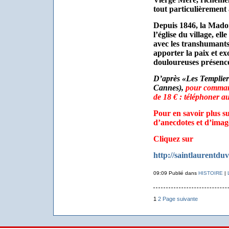
tout particulièrement
Depuis 1846, la Mado
l’église du village, el
avec les transhumants
apporter la paix et exo
douloureuses présence
D’après «Les Templiers
Cannes),
pour command
de 18 € : téléphoner a
Pour en savoir plus s
d’anecdotes et d’imag
Cliquez sur
http://saintlaurentduv
09:09 Publié dans
HISTOIRE
|
1
2
Page suivante