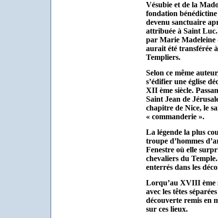
Vésubie et de la Madon
fondation bénédictine 
devenu sanctuaire aprè
attribuée à Saint Luc.
par Marie Madeleine d
aurait été transférée 
Templiers.
Selon ce même auteur,
s’édifier une église dé
XII ème siècle. Passan
Saint Jean de Jérusal
chapitre de Nice, le s
« commanderie ».
La légende la plus co
troupe d’hommes d’ar
Fenestre où elle surpr
chevaliers du Temple. 
enterrés dans les déco
Lorqu’au XVIII ème si
avec les têtes séparées
découverte remis en m
sur ces lieux.