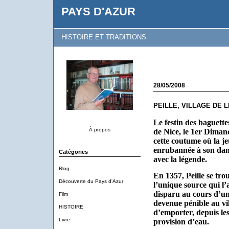
PAYS D'AZUR
HISTOIRE ET TRADITIONS
28/05/2008
PEILLE, VILLAGE DE 
Le festin des baguette
À propos
de Nice, le 1er Diman
cette coutume où la je
enrubannée à son dans
Catégories
avec la légende.
Blog
En 1357, Peille se tr
Découverte du Pays d'Azur
l’unique source qui l
disparu au cours d’un
Film
devenue pénible au vill
HISTOIRE
d’emporter, depuis le
Livre
provision d’eau.