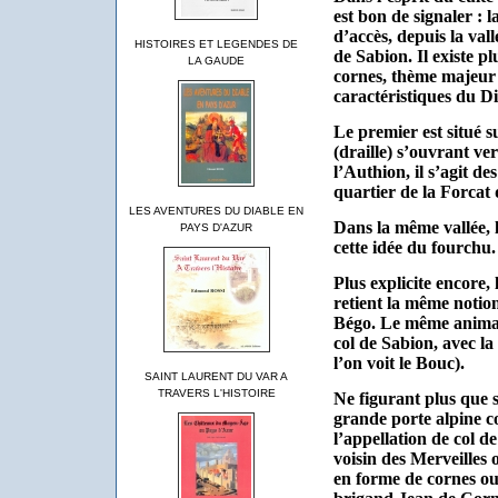
est bon de signaler :
d’accès, depuis la val
HISTOIRES ET LEGENDES DE
de Sabion. Il existe p
LA GAUDE
cornes, thème majeur d
caractéristiques du Di
Le premier est situé 
(draille) s’ouvrant ve
l’Authion, il s’agit de
quartier de la Forcat 
LES AVENTURES DU DIABLE EN
Dans la même vallée, 
PAYS D'AZUR
cette idée du fourchu.
Plus explicite encore,
retient la même notion
Bégo. Le même animal 
col de Sabion, avec la
l’on voit le Bouc).
SAINT LAURENT DU VAR A
TRAVERS L'HISTOIRE
Ne figurant plus que 
grande porte alpine c
l’appellation de col de
voisin des Merveilles o
en forme de cornes ou