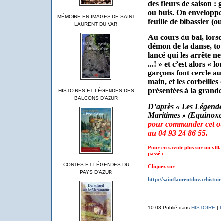
des fleurs de saison : g
ou buis. On enveloppe
MÉMOIRE EN IMAGES DE SAINT
feuille de bibassier (o
LAURENT DU VAR
Au cours du bal, lorsqu
démon de la danse, t
lancé qui les arrête n
...! » et c’est alors « 
garçons font cercle au
main, et les corbeilles
présentées à la grande
HISTOIRES ET LÉGENDES DES
BALCONS D'AZUR
D’après « Les Légendes
Maritimes » (Equinoxe
pour commander cet ou
au 04 93 24 86 55.
Pour en savoir plus sur un vil
passé :
CONTES ET LÉGENDES DU
Cliquez sur
PAYS D'AZUR
http://saintlaurentduvarhistoi
10:03 Publié dans
HISTOIRE
|