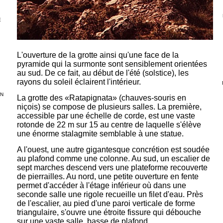
E
L'ouverture de la grotte ainsi qu'une face de la
pyramide qui la surmonte sont sensiblement orientées
au sud. De ce fait, au début de l'été (solstice), les
rayons du soleil éclairent l'intérieur.
EN
La grotte des «Ratapignata» (chauves-souris en
niçois) se compose de plusieurs salles. La première,
accessible par une échelle de corde, est une vaste
rotonde de 22 m sur 15 au centre de laquelle s'élève
une énorme stalagmite semblable à une statue.
A l'ouest, une autre gigantesque concrétion est soudée
au plafond comme une colonne. Au sud, un escalier de
sept marches descend vers une plateforme recouverte
de pierrailles. Au nord, une petite ouverture en fente
permet d'accéder à l'étage inférieur où dans une
seconde salle une rigole recueille un filet d'eau. Près
de l'escalier, au pied d'une paroi verticale de forme
triangulaire, s'ouvre une étroite fissure qui débouche
sur une vaste salle, basse de plafond.