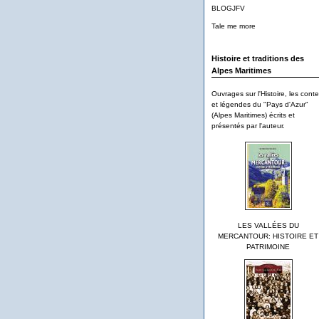
BLOGJFV
Tale me more
Histoire et traditions des
Alpes Maritimes
Ouvrages sur l'Histoire, les cont
et légendes du "Pays d'Azur"
(Alpes Maritimes) écrits et
présentés par l'auteur.
LES VALLÉES DU
MERCANTOUR: HISTOIRE ET
PATRIMOINE