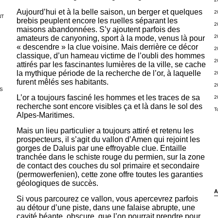
Aujourd’hui et à la belle saison, un berger et quelques
2
NT
brebis peuplent encore les ruelles séparant les
2
maisons abandonnées. S’y ajoutent parfois des
2
amateurs de canyoning, sport à la mode, venus là pour
« descendre » la clue voisine. Mais derrière ce décor
2
classique, d’un hameau victime de l’oubli des hommes
2
attirés par les fascinantes lumières de la ville, se cache
la mythique période de la recherche de l’or, à laquelle
2
furent mêlés ses habitants.
2
S
L’or a toujours fasciné les hommes et les traces de sa
2
recherche sont encore visibles ça et là dans le sol des
T
Alpes-Maritimes.
Mais un lieu particulier a toujours attiré et retenu les
prospecteurs, il s’agit du vallon d’Amen qui rejoint les
gorges de Daluis par une effroyable clue. Entaille
tranchée dans le schiste rouge du permien, sur la zone
de contact des couches du sol primaire et secondaire
(permowerfenien), cette zone offre toutes les garanties
géologiques de succès.
A
Si vous parcourez ce vallon, vous apercevrez parfois
au détour d’une piste, dans une falaise abrupte, une
cavité béante, obscure, que l’on pourrait prendre pour