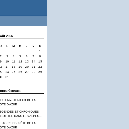
oût 2026
D
L
M
M
J
V
S
1
2
3
4
5
6
7
8
9
10
11
12
13
14
15
16
17
18
19
20
21
22
23
24
25
26
27
28
29
30
31
otes récentes
IEUX MYSTERIEUX DE LA
OTE D'AZUR
EGENDES ET CHRONIQUES
NSOLITES DANS LES ALPES...
ISTOIRE SECRÈTE DE LA
ÔTE D'AZUR