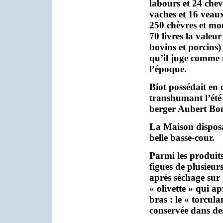
labours et 24 chev
vaches et 16 veau
250 chèvres et mo
70 livres la valeur
bovins et porcins) 
qu’il juge comme
l’époque.
Biot possédait en
transhumant l’été
berger Aubert Bo
La Maison disposai
belle basse-cour.
Parmi les produits 
figues de plusieurs
après séchage sur d
« olivette » qui a
bras : le « torcul
conservée dans des