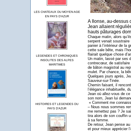
LES CHATEAUX DU MOYEN AGE
EN PAYS D'AZUR
A Ilonse, au-dessus d
Jean allaient réguliè
hauts pâturages domi
Chaque matin, alors qu’ils
serpent venait soustraire
panier à l’intérieur de la
cette sale bête, mais l’h
flairait quelque chose d’a
LEGENDES ET CHRONIQUES
Un matin, lassé par ses 
INSOLITES DES ALPES
contrecœur, de satisfaire
MARITIMES
de bâton magistral au rep
mulet. Par chance, la bêt
Quelques jours après, Jea
Sauveur-sur-Tinée.
Chemin faisant, il rencon
l’élégance inhabituelle, dut
Jean où allez-vous de ce 
son nom, Jean lui deman
« Comment me connaiss
HISTOIRES ET LEGENDES DU
– Nous nous sommes renc
PAYS D'AZUR
me remettez pas ? Je sai
tira alors de son couffin un
à sa femme.
De retour, Jean pense au b
et pour mieux apprécier l’e