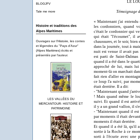
LE LO
BLOGJFV
Témoignage d
Tale me more
« Maintenant j'ai entendu 
Histoire et traditions des
les cordonniers, quand vo
c'était le cordonnier qui v
Alpes Maritimes
qui était "l'écoumet", il 
chaussures, et le soir, bien 
Ouvrages sur l'Histoire, les contes
dans la journée, tout à mai
et légendes du "Pays d'Azur"
(Alpes Maritimes) écrits et
nuit est venue il avait pas fi
présentés par l'auteur.
est parti de Saint-Dalmas
quand il a été dans le quarti
approché de lui, mais lui 
moment-là on marchait dans
fait rien d'aller en montag
ce loup l'a suivi; par mome
était derrière. Il a dit:
- "Maintenant quand j'arriv
! Mais quand même le loup 
LES VALLÉES DU
suivi. Et quand il est arrivé
MERCANTOUR: HISTOIRE ET
il y a un grand vallon, il s'es
PATRIMOINE
- "Maintenant quand il est 
par moments il était devant
moments il était derrière.
Et quand il a été là, qu'il 
sortie à la Roche à ce momen
sorti à l'écurie avec une 