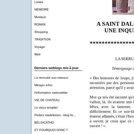
Loisirs
MEMOIRE
Musique
A SAINT DA
ROMAN
UNE INQU
Shopping
TRADITION
**************
Voyage
Web
LA SERRU
Témoignage 
Derniers weblogs mis à jour
« Des histoires de loups, j'
La renouée aux oiseaux
racontées par des personn
Métapo infos
attention, parce qu'il y avai
l'information nationaliste
Moi ça m'a été raconté qu'
VIE DE CHATEAU
vallon, là, ils avaient une b
bêtes, avec la lanterne.
Le vieux templier
difficilement. Et ce soir-l
Petites madeleines - blog liv...
étaient affamés, c'était l'hi
à ouvrir, je crois que ce 
BELGICATHO
ouvert ! ».
ET POURQUOI DONC ?