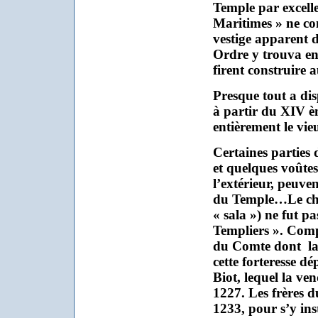
Temple par excelle
Maritimes » ne co
vestige apparent d
Ordre y trouva e
firent construire a
Presque tout a di
à partir du XIV èm
entièrement le vi
Certaines parties 
et quelques voûtes 
l’extérieur, peuve
du Temple…Le châ
« sala ») ne fut pa
Templiers ». Comp
du Comte dont
la
cette forteresse d
Biot, lequel la ve
1227. Les frères 
1233, pour s’y in