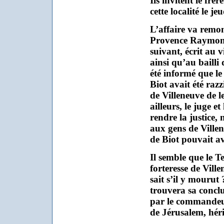
Ils invitent le fr
cette localité le je
L’affaire va remo
Provence Raymond
suivant, écrit au v
ainsi qu’au bailli
été informé que l
Biot avait été raz
de Villeneuve de le
ailleurs, le juge et
rendre la justice, 
aux gens de Villen
de Biot pouvait av
Il semble que le T
forteresse de Ville
sait s’il y mourut 
trouvera sa conclu
par le commandeu
de Jérusalem, héri