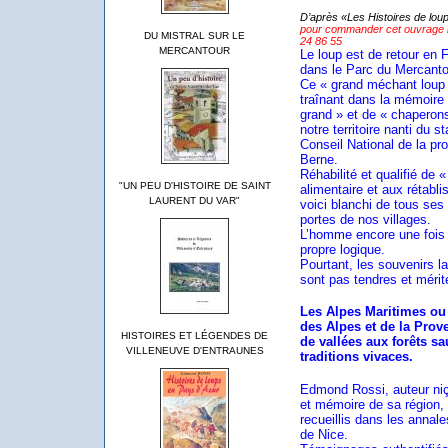
D’après «Les Histoires de lou
pour commander cet ouvrage ill
DU MISTRAL SUR LE
24 86 55
MERCANTOUR
Le loup est de retour en 
dans le Parc du Mercanto
Ce « grand méchant loup 
traînant dans la mémoire 
grand » et de « chaperons 
notre territoire nanti du 
Conseil National de la pro
Berne.
Réhabilité et qualifié de 
"UN PEU D'HISTOIRE DE SAINT
alimentaire et aux rétabli
LAURENT DU VAR"
voici blanchi de tous ses
portes de nos villages.
L’homme encore une fois 
propre logique.
Pourtant, les souvenirs 
sont pas tendres et mérite
Les Alpes Maritimes ou 
des Alpes et de la Prove
HISTOIRES ET LÉGENDES DE
de vallées aux forêts s
VILLENEUVE D'ENTRAUNES
traditions vivaces.
Edmond Rossi, auteur niç
et mémoire de sa région, p
recueillis dans les annal
de Nice.