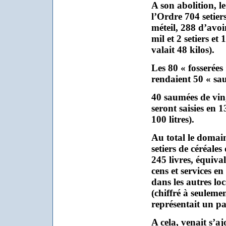
A son abolition, l
l’Ordre 704 setier
méteil, 288 d’avoin
mil et 2 setiers et
valait 48 kilos).
Les 80 « fosserées
rendaient 50 « sa
40 saumées de vin,
seront saisies en 
100 litres).
Au total le domain
setiers de céréale
245 livres, équival
cens et services en
dans les autres lo
(chiffré à seuleme
représentait un pa
A cela, venait s’a