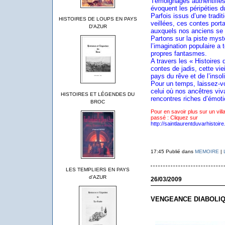
Témoignages authentifiés
évoquent les péripéties du
Parfois issus d’une tradit
HISTOIRES DE LOUPS EN PAYS
veillées, ces contes porta
D'AZUR
auxquels nos anciens se 
Partons sur la piste myst
l’imagination populaire a 
propres fantasmes.
A travers les « Histoires
contes de jadis, cette v
pays du rêve et de l’insoli
Pour un temps, laissez-v
celui où nos ancêtres vi
HISTOIRES ET LÉGENDES DU
rencontres riches d’émoti
BROC
Pour en savoir plus sur un vil
passé : Cliquez sur
http://saintlaurentduvarhistoir
17:45 Publié dans
MEMOIRE
|
LES TEMPLIERS EN PAYS
d'AZUR
26/03/2009
VENGEANCE DIABOLIQ