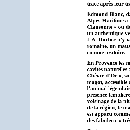
trace après leur t
Edmond Blanc, da
Alpes Maritimes »,
Clausonne » ou d
un authentique ves
J.A. Durbec n’y vo
romaine, un mauso
comme oratoire.
En Provence les m
cavités naturelles
Chèvre d’Or », so
magot, accessible 
l’animal légendair
présence templière
voisinage de la p
de la région, le m
est apparu comme 
des fabuleux « tré