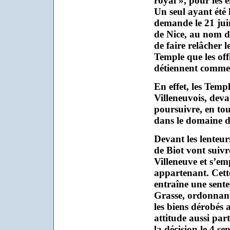
royal », pour les 
Un seul ayant été 
demande le 21 jui
de Nice, au nom 
de faire relâcher 
Temple que les off
détiennent comme 
En effet, les Templ
Villeneuvois, deva
poursuivre, en tou
dans le domaine d
Devant les lenteurs
de Biot vont suivr
Villeneuve et s’em
appartenant. Cet
entraîne une sent
Grasse, ordonnant
les biens dérobés 
attitude aussi par
la décision le 4 s