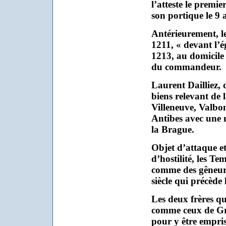
l’atteste le premie
son portique le 9 
Antérieurement, le
1211, « devant l’ég
1213, au domicile
du commandeur.
Laurent Dailliez, 
biens relevant de
Villeneuve, Valbo
Antibes avec une 
la Brague.
Objet d’attaque e
d’hostilité, les Te
comme des gêneurs
siècle qui précède 
Les deux frères qui
comme ceux de Gras
pour y être empri