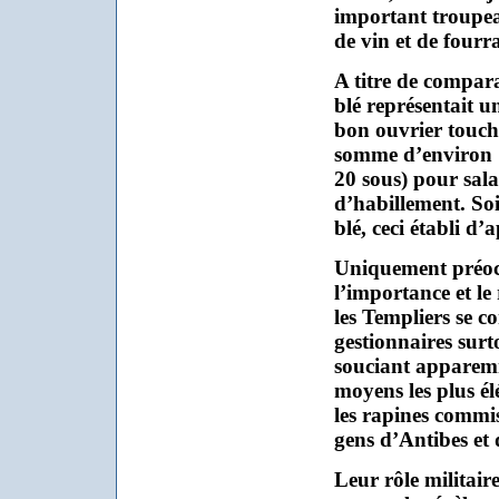
important troupea
de vin et de fourr
A titre de compara
blé représentait u
bon ouvrier touch
somme d’environ 
20 sous) pour salai
d’habillement. Soi
blé, ceci établi d’
Uniquement préoc
l’importance et l
les Templiers se 
gestionnaires surto
souciant apparemm
moyens les plus él
les rapines commise
gens d’Antibes et 
Leur rôle militair