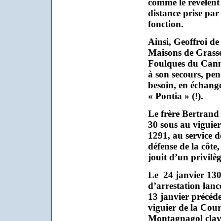
comme le révèlent
distance prise par
fonction.
Ainsi, Geoffroi d
Maisons de Grasse
Foulques du Canne
à son secours, pen
besoin, en échang
« Pontia » (!).
Le frère Bertrand 
30 sous au viguier
1291, au service d
défense de la côte
jouit d’un privilè
Le
24 janvier 1308
d’arrestation lanc
13 janvier précéde
viguier de la Cour
Montagnagol clavai