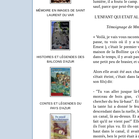
lumière, il a foutu le camp. 
sauf, parce que peut-être qu
MÉMOIRE EN IMAGES DE SAINT
LAURENT DU VAR
L'ENFANT QUI ETAIT AL
Témoignage de Mm
« Voilà, je vais vous raconte
passe, tu vois où il y a 
Ernest ), c'était le premier 
maison de la Bolline ça c'e
dans le temps, il y avait pas
HISTOIRES ET LÉGENDES DES
une petit peu de brasier, et
BALCONS D'AZUR
Alors elle avait été aux cha
s'était éteint, c'était dans 
son fils) dit:
- "Tu vas aller jusque là
morceau de bois gras,
c'
chercher du feu là-haut". Et a
CONTES ET LÉGENDES DU
la tante lui a donné le feu
PAYS D'AZUR
descendant dans la ruelle, le
un canal, là au-dessus. Et
fait qu'il ne vient pas!" Ell
ils l'ont plus vu. Et ils o
haut dans le canal, il avai
montés, ben le petit était à