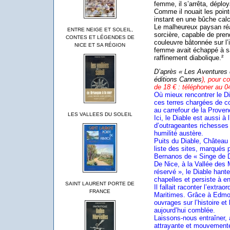
femme, il s’arrêta, déploy
Comme il nouait les pointes
instant en une bûche calc
Le malheureux paysan réal
ENTRE NEIGE ET SOLEIL,
sorcière, capable de pren
CONTES ET LÉGENDES DE
couleuvre bâtonnée sur l’
NICE ET SA RÉGION
femme avait échappé à s
raffinement diabolique.²
D’après « Les Aventures 
éditions Cannes
), pour c
de 18 € : téléphoner au 0
Où mieux rencontrer le Di
ces terres chargées de c
au carrefour de la Provence
LES VALLEES DU SOLEIL
Ici, le Diable est aussi à 
d’outrageantes richesses
humilité austère.
Puits du Diable, Château 
liste des sites, marqués p
Bernanos de « Singe de D
De Nice, à la Vallée des
réservé », le Diable hante
chapelles et persiste à e
SAINT LAURENT PORTE DE
Il fallait raconter l’extra
FRANCE
Maritimes. Grâce à Edmon
ouvrages sur l’histoire e
aujourd’hui comblée.
Laissons-nous entraîner, à
attrayante et mouvementée