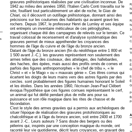
gravures préhistoriques réalisées par une civilisation inconnue. De
R
1942 au milieu des années 1950, l'Italien Carlo Conti travailla sur le
N
site, fouillant tout particulièrement un abri de roche, le
Gias de
M
Chiari,
où il découvrit un outillage préhistorique, donnant ainsi des
précisions sur les coutumes des habitants qui avaient gravé les
R
rochers. Depuis 1967, le professeur Henri de Lumley et ses équipe
N
ont entrepris un inventaire méticuleux de ces pétroglyphes,
1
organisant chaque été des campagnes de relevés sur le terrain. Ce
travail colossal de recensement et d'analyse systématique des
V
es
gravures permet de mieux appréhender les croyances des
C
hommes de l'âge du cuivre et de l'âge du bronze ancien.
s
Datant de l'âge du bronze ancien (fin du néolithique entre 1 800 et
T
1 500 avant J.-C.). les gravures représentent non seulement des
armes telles que des couteaux, des attelages, des hallebardes,
E
des haches, des épées, mais aussi des profils ornés
de cornes et
É
parfois des figures anthropomorphes « le chef de tribu », « le
G
Christ » et « le Mago » ou « mauvais génie ». Ces êtres cornus qui
écartent les doigts de leurs mains vers des astres figurés par des
E
cercles. sont probablement des figures humaines honorant le Soleil
É
et les étoiles. Dans les années 1960, l'écrivain Jean-Paul Clébert
G
évoqua l'hypothèse que ces figures cornues représentaient le cerf,
P
un animal qui fut déifié pendant plus de mille ans pour sa
B
puissance et son rôle magique dans les rites de chasse et de
P
fécondation.
C'est le style des armes gravées qui a permis aux archéologues de
situer l'époque de réalisation des gravures protohistoriques au
A
chalcolithique et à l'âge du bronze ancien, soit entre 2400 et 1700
avant J.-C.. Leurs auteurs ? Sans doute des bergers ou des
2
pèlerins qui, inspirés par une conception magique du monde, ont
raconté leur vie quotidienne, décrit leurs croyances, en gravant des
2