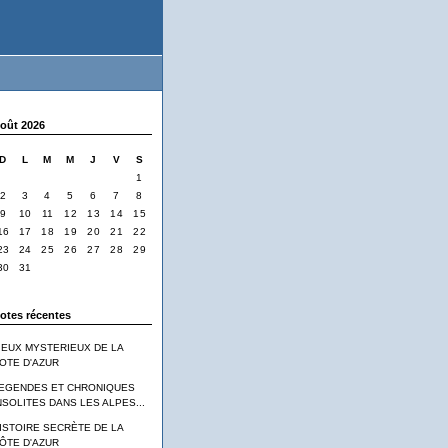
oût 2026
D
L
M
M
J
V
S
1
2
3
4
5
6
7
8
9
10
11
12
13
14
15
16
17
18
19
20
21
22
23
24
25
26
27
28
29
30
31
otes récentes
IEUX MYSTERIEUX DE LA
OTE D'AZUR
EGENDES ET CHRONIQUES
NSOLITES DANS LES ALPES...
ISTOIRE SECRÈTE DE LA
ÔTE D'AZUR