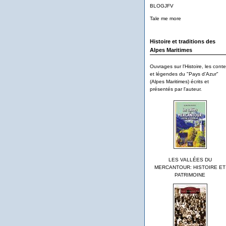
BLOGJFV
Tale me more
Histoire et traditions des
Alpes Maritimes
Ouvrages sur l'Histoire, les cont
et légendes du "Pays d'Azur"
(Alpes Maritimes) écrits et
présentés par l'auteur.
LES VALLÉES DU
MERCANTOUR: HISTOIRE ET
PATRIMOINE