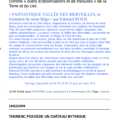
comme « outils d'observations et de mesures » de la
Terre et du ciel.
« FANTASTIQUE VALLÉE DES MERVEILLES, le
testament du mont Bégo » par Edmond ROSSI
A l'horizon nord de la Côte d’Azur, majestueux et sombre, se dresse le mont
Bégo, point de convergence d’un culte remontant aux origines de l’humanité.
Plus de cent milles gravures rupestres couvrent les dalles sanguines des
vallées périphériques. La mieux connue, la Vallée des Merveilles, rassemble les
plus exceptionnelles : le Sorcier, le Mage, le Chef de tribu…
Ce vaste musée à ciel ouvert, perdu dans un site dantesque à plus de 2 000
mètres d’altitude, n’est accessible à pied ou en 4X4 que trois à quatre mois l’été,
les neiges le recouvrent le reste du temps. Cependant, plus de vingt mille
visiteurs se pressent annuellement sur ces lieux insolites, sensibles à l’étrange
T
beauté du décor ou curieux de retrouver le sens de ces messages gravés dans
la pierre.
Depuis plus d’un siècle, les chercheurs interrogent cette énigme, mais ce n’est
qu’au cours de ces dernières années que des nouvelles méthodes
d’investigation ont permis d’apporter des éléments inédits sur les peuples de la
préhistoire qui tracèrent ces images et sur le culte qu’elles célébrèrent.
Edmond ROSSI raconte ici cette aventure archéologique et recrée le passé
fabuleux d’une civilisation qui périt écrasée sous les pas des légions romaines…
Aujourd’hui, la Vallée des Merveilles livre enfin ses secrets.
Ouvrage disponible au 04 93 24 86 55 prix de vente 10 €
E
10:06 Publié dans
HISTOIRE
|
Lien permanent
|
Commentaires (0)
| Tags :
histoire
18/02/2009
THORENC POSSÈDE UN CHÂTEAU MYTHIQUE