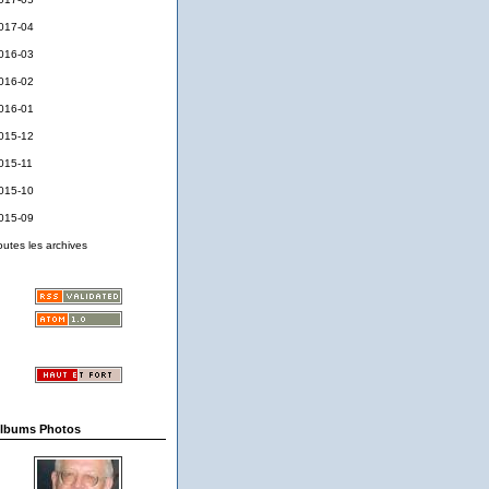
017-04
016-03
016-02
016-01
015-12
015-11
015-10
015-09
outes les archives
lbums Photos