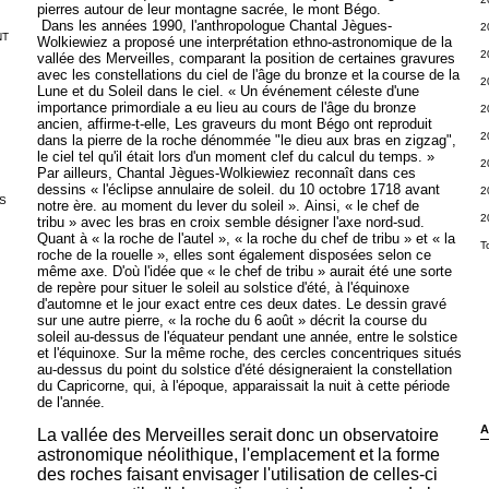
pierres autour de leur montagne sacrée, le mont Bégo.
Dans les années 1990, l'anthropologue Chantal Jègues-
2
NT
Wolkiewiez a proposé une interprétation ethno-astronomique de la
2
vallée des Merveilles, comparant la position de certaines gravures
avec les constellations du ciel de l'âge du bronze et la
course de la
2
Lune et du Soleil dans le ciel. « Un événement céleste d'une
importance primordiale a eu lieu au cours de l'âge du bronze
2
ancien, affirme-t-elle, Les graveurs du mont Bégo ont reproduit
2
dans la pierre de la roche dénommée "le dieu aux bras en zigzag",
le ciel tel qu'il était lors d'un moment clef du calcul du temps. »
2
Par ailleurs, Chantal Jègues-Wolkiewiez reconnaît dans ces
dessins « l'éclipse annulaire de soleil. du 10 octobre 1718 avant
2
S
notre ère. au moment du lever du soleil ».
Ainsi, « le chef de
2
tribu » avec les bras en croix semble désigner l'axe nord-sud.
Quant à « la roche de l'autel », « la roche du chef de tribu » et « la
T
roche de la rouelle », elles sont également disposées selon ce
même axe. D'où l'idée que « le chef de tribu » aurait été une sorte
de repère pour situer le soleil au solstice d'été, à l'équinoxe
d'automne et le jour exact entre ces deux dates. Le dessin gravé
sur une autre pierre, « la roche du 6 août » décrit la course du
soleil au-dessus de l'équateur pendant une année, entre le solstice
et l'équinoxe. Sur la même roche, des cercles concentriques situés
au-dessus du point du solstice d'été désigneraient la constellation
du Capricorne, qui, à l'époque, apparaissait la nuit à cette période
de l'année.
A
La vallée des Merveilles serait donc un observatoire
astronomique néolithique, l'emplacement et la forme
des roches faisant envisager l'utilisation de celles-ci