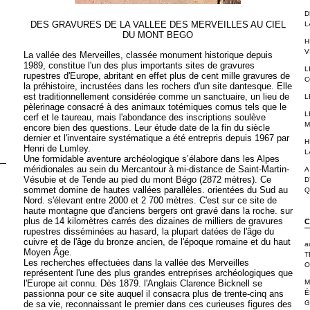
D
DES GRAVURES DE LA VALLEE DES MERVEILLES AU CIEL
L
DU MONT BEGO
H
V
La vallée des Merveilles, classée monument historique depuis
1989, constitue l'un des plus importants sites de gravures
L
rupestres d'Europe, abritant en effet plus de cent mille gravures de
C
la préhistoire, incrustées dans les rochers d'un site dantesque. Elle
est traditionnellement considérée comme un sanctuaire, un lieu de
L
pèlerinage consacré à des animaux totémiques cornus tels que le
L
cerf et le taureau, mais l'abondance des inscriptions soulève
M
encore bien des questions. Leur étude date de la fin du siècle
dernier et l'inventaire systématique a été entrepris depuis 1967 par
H
Henri de Lumley.
L
Une formidable aventure archéologique s’élabore dans les Alpes
méridionales au sein du Mercantour à mi-distance de Saint-Martin-
A
Vésubie et de Tende au pied du mont Bégo (2872 mètres). Ce
D
sommet domine de hautes vallées parallèles. orientées du Sud au
Q
Nord. s'élevant entre 2000 et 2 700 mètres. C'est sur ce site de
haute montagne que d'anciens bergers ont gravé dans la roche. sur
plus de
14 kilomètres carrés des dizaines de milliers de gravures
C
rupestres disséminées au hasard, la plupart datées de l'âge du
cuivre et de l'âge du bronze ancien, de l'époque romaine et du haut
a
Moyen Âge.
T
Les recherches effectuées dans la vallée des Merveilles
O
représentent l'une des plus grandes entreprises archéologiques que
l'Europe ait connu. Dès 1879. l'Anglais Clarence Bicknell se
M
passionna pour ce site auquel il consacra plus de trente-cinq ans
É
de sa vie, reconnaissant le premier dans ces curieuses figures des
G