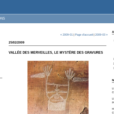
ONS
A
« 2009-01
|
Page d'accueil
|
2009-03 »
25/02/2009
VALLÉE DES MERVEILLES, LE MYSTÈRE DES GRAVURES
N
L
C
L
I
H
C