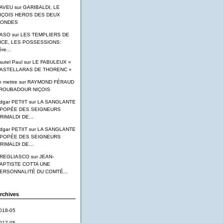
AVEU
sur
GARIBALDI, LE
IÇOIS HEROS DES DEUX
ONDES
ASO
sur
LES TEMPLIERS DE
ICE, LES POSSESSIONS:
ère...
autel Paul
sur
LE FABULEUX «
ASTELLARAS DE THORENC »
e mettre
sur
RAYMOND FÉRAUD
ROUBADOUR NIÇOIS
dgar PETIIT
sur
LA SANGLANTE
POPÉE DES SEIGNEURS
RIMALDI DE...
dgar PETIIT
sur
LA SANGLANTE
POPÉE DES SEIGNEURS
RIMALDI DE...
REGLIASCO
sur
JEAN-
APTISTE COTTA UNE
ERSONNALITÉ DU COMTÉ...
rchives
018-05
017-05