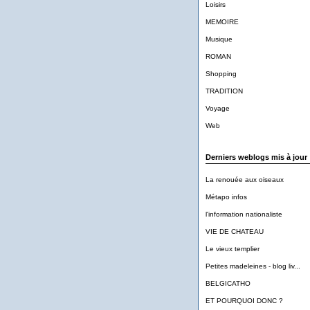
Loisirs
MEMOIRE
Musique
ROMAN
Shopping
TRADITION
Voyage
Web
Derniers weblogs mis à jour
La renouée aux oiseaux
Métapo infos
l'information nationaliste
VIE DE CHATEAU
Le vieux templier
Petites madeleines - blog liv...
BELGICATHO
ET POURQUOI DONC ?