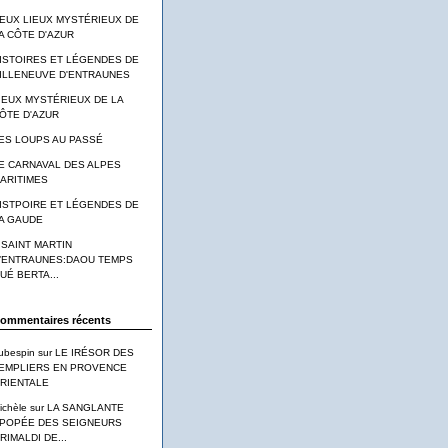
EUX LIEUX MYSTÉRIEUX DE
A CÔTE D'AZUR
ISTOIRES ET LÉGENDES DE
ILLENEUVE D'ENTRAUNES
IEUX MYSTÉRIEUX DE LA
ÔTE D'AZUR
ES LOUPS AU PASSÉ
E CARNAVAL DES ALPES
ARITIMES
ISTPOIRE ET LÉGENDES DE
A GAUDE
 SAINT MARTIN
’ENTRAUNES:DAOU TEMPS
UÉ BERTA...
ommentaires récents
ubespin
sur
LE IRÉSOR DES
EMPLIERS EN PROVENCE
RIENTALE
ichèle
sur
LA SANGLANTE
POPÉE DES SEIGNEURS
RIMALDI DE...