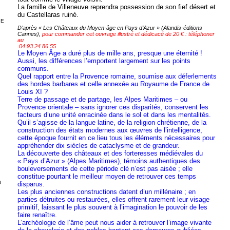
La famille de Villeneuve reprendra possession de son fief désert et
du Castellaras ruiné.
GE
D’après « Les Châteaux du Moyen-âge en Pays d’Azur » (Alandis-éditions
Cannes),
pour commander cet ouvrage illustré et dédicacé de 20 € : téléphoner
au
04 93 24 86 55
Le Moyen Âge a duré plus de mille ans, presque une éternité !
Aussi, les différences l’emportent largement sur les points
communs.
Quel rapport entre la Provence romaine, soumise aux déferlements
des hordes barbares et celle annexée au Royaume de France de
Louis XI ?
Terre de passage et de partage, les Alpes Maritimes – ou
Provence orientale – sans ignorer ces disparités, conservent les
facteurs d’une unité enracinée dans le sol et dans les mentalités.
Qu’il s’agisse de la langue latine, de la religion chrétienne, de la
construction des états modernes aux œuvres de l’intelligence,
cette époque fournit en ce lieu tous les éléments nécessaires pour
appréhender dix siècles de cataclysme et de grandeur.
La découverte des châteaux et des forteresses médiévales du
« Pays d’Azur » (Alpes Maritimes), témoins authentiques des
bouleversements de cette période clé n’est pas aisée ; elle
constitue pourtant le meilleur moyen de retrouver ces temps
U
disparus.
Les plus anciennes constructions datent d’un millénaire ; en
parties détruites ou restaurées, elles offrent rarement leur visage
primitif, laissant le plus souvent à l’imagination le pouvoir de les
faire renaître.
L’archéologie de l’âme peut nous aider à retrouver l’image vivante