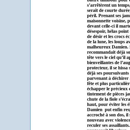
s’arrêtèrent un temps
serait de courte durée,
péril. Prenant ses ja
maisonnette voisine, p
devant celle-ci il mart
désespoir, hélas point
de désir et les crocs 
de la lune, les loups 
malheureux Damien. 
recommandait déjà son
tête vers le ciel qu’il
bienveillantes de l’au
protecteur, il se hissa
déjà ses poursuivants
parvenant à déchirer 
fête et plus particuliè
échapper le précieux 
tintement de pièces j
chute de la fiole s’éc
haut, pour éviter les é
Damien
put enfin res
accroché à son dos, il
nouveau avec violence 
reculer ses assaillants.