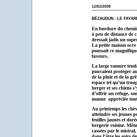
12/02/2008
BÉZAUDUN : LE FAYA
En bordure du chemin
à peu de distance de c
dressait jadis un supe
La petite maison ocre 
poussait ce magnifique
faveurs.
La large ramure tend
pouvaient protéger aus
de la pluie et de la grê
espace tel qu’un trou
berger et ses chiens s
d’offrir un refuge, so
manne
appréciée tout
Au printemps les chèv
atteindre ses jeunes p
feuilles jaunes et doré
bergerie voisine. Même
cassées par le mistral
dans l’âtre les soirs d