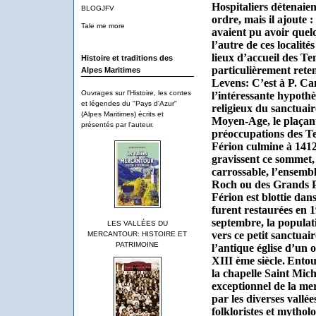
Hospitaliers détenaien
BLOGJFV
ordre, mais il ajoute 
Tale me more
avaient pu avoir quelq
l’autre de ces localités
lieux d’accueil des Tem
Histoire et traditions des
particulièrement rete
Alpes Maritimes
Levens: C’est à P. C
Ouvrages sur l'Histoire, les contes
l’intéressante hypothès
et légendes du "Pays d'Azur"
religieux du sanctuai
(Alpes Maritimes) écrits et
Moyen-Age, le plaçant 
présentés par l'auteur.
préoccupations des Te
Férion culmine à 1412 
gravissent ce sommet,
carrossable, l’ensemb
Roch ou des Grands P
Férion est blottie dans
furent restaurées en 1
septembre, la populat
LES VALLÉES DU
vers ce petit sanctuair
MERCANTOUR: HISTOIRE ET
PATRIMOINE
l’antique église d’un 
XIII ème siècle.
Entour
la chapelle Saint Mic
exceptionnel de la mer
par les diverses vallée
folkloristes et mythol