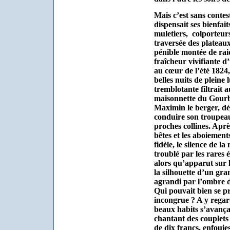
Mais c’est sans contes
dispensait ses bienfait
muletiers,
colporteurs
traversée des plateaux
pénible montée de raid
fraîcheur vivifiante 
au cœur de l’été 1824,
belles nuits de pleine
tremblotante filtrait a
maisonnette du Gourbe
Maximin le berger, déj
conduire son troupeau
proches collines.
Après
bêtes et les aboiement
fidèle, le silence de la
troublé par les rares 
alors qu’apparut sur
la silhouette d’un gran
agrandi par l’ombre d
Qui pouvait bien se p
incongrue ?
A y regar
beaux habits s’avançai
chantant des couplets 
de dix francs, enfouie