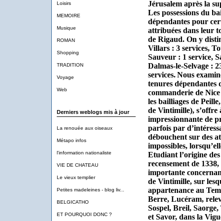
Jérusalem après la su
Loisirs
Les possessions du ba
MEMOIRE
dépendantes pour cert
Musique
attribuées dans leur t
de Rigaud. On y distin
ROMAN
Villars : 3 services, T
Shopping
Sauveur : 1 service, Sa
Dalmas-le-Selvage : 23 
TRADITION
services.
Nous examiner
Voyage
tenures dépendantes 
Web
commanderie de Nice (
les bailliages de Peil
de Vintimille), s’offre
Derniers weblogs mis à jour
impressionnante de pr
parfois par d’intéress
La renouée aux oiseaux
débouchent sur des att
Métapo infos
impossibles, lorsqu’ell
l'information nationaliste
Etudiant l’origine des 
recensement de 1338,
VIE DE CHATEAU
importante concernant
Le vieux templier
de Vintimille, sur les
appartenance au Templ
Petites madeleines - blog liv...
Berre, Lucéram, releva
BELGICATHO
Sospel, Breil, Saorge,
ET POURQUOI DONC ?
et Savor, dans la Vigu