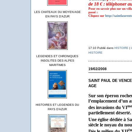
de 18 € : téléphoner a
Pour en savoir plus sur un vil
LES CHATEAUX DU MOYEN AGE
passé :
Cliquez sur
http://saintlauren
EN PAYS D'AZUR
17:10 Publié dans
HISTOIRE
|
HISTOIRE
LEGENDES ET CHRONIQUES
INSOLITES DES ALPES
MARITIMES
19/02/2008
SAINT PAUL DE VENCE
AGE
Sur son éperon roche
l’emplacement d’un a
HISTOIRES ET LEGENDES DU
m
des invasions du VI
PAYS D'AZUR
partiellement déserté.
Une église dédiée à S
siècle le noyau du no
è
Dès le milieu du XII