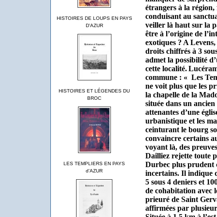
étrangers à la région,
conduisant au sanctua
HISTOIRES DE LOUPS EN PAYS
veiller là haut sur la 
D'AZUR
être à l’origine de l’i
exotiques ?
A Levens, 
droits chiffrés à 3 so
admet la possibilité d
cette localité.
Lucéram 
commune : «
Les Temp
ne voit plus que les pr
HISTOIRES ET LÉGENDES DU
la chapelle de la Mad
BROC
située dans un ancien
attenantes d’une églis
urbanistique et les m
ceinturant le bourg s
convaincre certains 
voyant là, des preuve
Dailliez rejette tout
Durbec plus prudent cl
LES TEMPLIERS EN PAYS
d'AZUR
incertains. Il indique 
5 sous 4 deniers et 100
de cohabitation avec l
prieuré de Saint Gerva
affirmées par plusieur
Située à 1,5 km à l’es