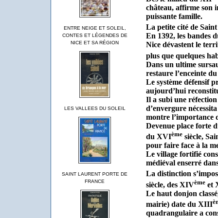
château, affirme son i
puissante famille.
La petite cité de Saint
ENTRE NEIGE ET SOLEIL,
En 1392, les bandes d
CONTES ET LÉGENDES DE
NICE ET SA RÉGION
Nice dévastent le terr
plus que quelques ha
Dans un ultime sursau
restaure l’enceinte d
Le système défensif pri
aujourd’hui reconstit
Il a subi une réfectio
d’envergure nécessita 
LES VALLEES DU SOLEIL
montre l’importance de
Devenue place forte 
ème
du XVI
siècle, Sa
pour faire face à la m
Le village fortifié co
médiéval enserré dans
La distinction s’impos
SAINT LAURENT PORTE DE
ème
FRANCE
siècle, des XIV
et 
Le haut donjon classé, 
è
mairie) date du XIII
quadrangulaire a cons