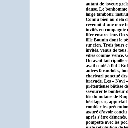
autant de joyeux grel
danse. Le bonhomme p
large tambour, instru
Connu bien au-delà d
revenait d’une noce trè
invités en compagnie 
fifre ensorceleur.
On s
fille Bounin dont le p
sur rien. Trois jours et
invités, venus de tous
villes comme Vence, Gr
On avait fait ripaille
avait coulé à flot ! En
autres farandoles, tout
charivari ponctué des
bravade. Les « Novi »,
prétentieuse bâtisse d
savourer le bonheur d
fils du notaire de Roq
héritages », apportai
combler les prétentio
assuré d’avoir conclu
après s’être démenés,
pompette avec les poch
juste rétribution de l