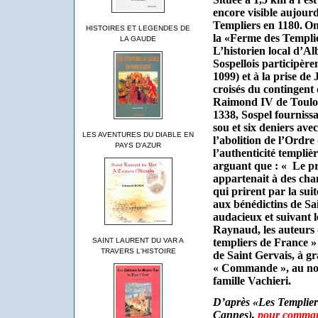
encore visible aujourd’
Templiers en 1180.
On
HISTOIRES ET LEGENDES DE
la «Ferme des Templie
LA GAUDE
L’historien local d’A
Sospellois participère
1099) et à la prise de
croisés du contingent 
Raimond IV de Toulou
1338, Sospel fournissa
sou et six deniers ave
LES AVENTURES DU DIABLE EN
l’abolition de l’Ordr
PAYS D'AZUR
l’authenticité templièr
arguant que : «
Le pr
appartenait à des cha
qui prirent par la sui
aux bénédictins de Sa
audacieux et suivant l
Raynaud, les auteurs d
SAINT LAURENT DU VAR A
templiers de France » 
TRAVERS L'HISTOIRE
de Saint Gervais, à gr
« Commande », au nom 
famille Vachieri.
D’après «Les Templiers
Cannes),
pour command