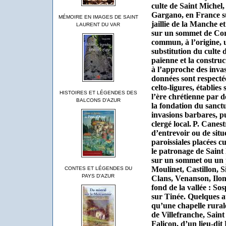
culte de Saint Michel,
Gargano, en France su
MÉMOIRE EN IMAGES DE SAINT
jaillie de la Manche e
LAURENT DU VAR
sur un sommet de Corn
commun, à l’origine, u
substitution du culte 
païenne et la constru
à l’approche des invas
données sont respectée
celto-ligures, établies
HISTOIRES ET LÉGENDES DES
l’ère chrétienne par d
BALCONS D'AZUR
la fondation du sanctu
invasions barbares, pu
clergé local.
P. Canest
d’entrevoir ou de situ
paroissiales placées c
le patronage de Saint
sur un sommet ou un p
Moulinet, Castillon, 
CONTES ET LÉGENDES DU
PAYS D'AZUR
Clans, Venanson, Ilons
fond de la vallée : So
sur Tinée. Quelques au
qu’une chapelle rural
de Villefranche, Saint
Falicon, d’un lieu-dit