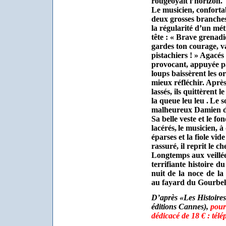
rougeoyait l’horizon.
Le musicien, confortab
deux grosses branches
la régularité d’un mé
tête : « Brave grenadier
gardes ton courage, va
pistachiers ! »
Agacés 
provocant, appuyée pa
loups baissèrent les o
mieux réfléchir. Aprè
lassés, ils quittèrent
la queue leu leu .
Le so
malheureux Damien dé
Sa belle veste et le fo
lacérés,
le musicien, à
éparses et la fiole vid
rassuré, il reprit le 
Longtemps aux veillées
terrifiante histoire 
nuit de la noce de la
au fayard du Gourbel
D’après «Les Histoires
éditions Cannes),
pour
dédicacé de 18 € : tél