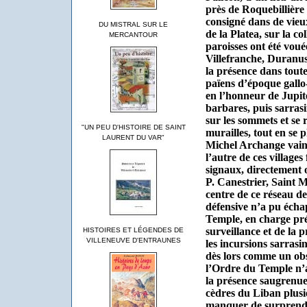
près de Roquebillièr
consigné dans de vie
DU MISTRAL SUR LE
de la Platea, sur la co
MERCANTOUR
paroisses ont été voué
Villefranche, Duranus
la présence dans toutes
païens d’époque gallo-
en l’honneur de Jupit
barbares, puis sarrasi
sur les sommets et se 
"UN PEU D'HISTOIRE DE SAINT
murailles, tout en se 
LAURENT DU VAR"
Michel Archange vai
l’autre de ces village
signaux, directement o
P. Canestrier, Saint M
centre de ce réseau de
défensive n’a pu échap
Temple, en charge pré
surveillance et de la
HISTOIRES ET LÉGENDES DE
VILLENEUVE D'ENTRAUNES
les incursions sarrasin
dès lors comme un obs
l’Ordre du Temple n’
la présence saugrenue 
cèdres du Liban plusie
manquer de surprendr