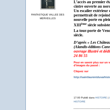
L’accès au premier éta
cintre ouverte au nor
Un escalier extérieur d
permettrait de rejoin
FANTASTIQUE VALLEE DES
MERVEILLES
nouvelle porte en plei
ème
XIII
siècle subsiste
La tour-porte de Vence
siècle.
D’après « Les Châtea
(Alandis-éditions Cann
ouvrage illustré et déd
24 86 55
Pour en savoir plus sur un v
d’images du passé :
Cliquez sur
http://saintlaurentduvarhist
17:00 Publié dans
HISTOIRE
|
HISTOIRE