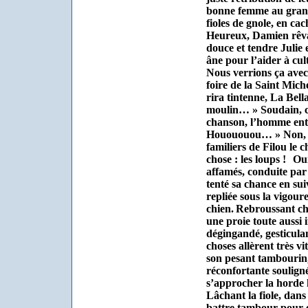
bonne femme au grand
fioles de gnole, en cac
Heureux, Damien rêvai
douce et tendre Julie 
âne pour l’aider à cul
Nous verrions ça avec
foire de la Saint Mic
rira tintenne, La Bel
moulin… » Soudain, c
chanson, l’homme ente
Houououou… » Non, ce
familiers de Filou le 
chose : les loups !
Oui
affamés, conduite par
tenté sa chance en su
repliée sous la vigour
chien.
Rebroussant che
une proie toute aussi 
dégingandé, gesticulan
choses allèrent très v
son pesant tambourin,
réconfortante souligné
s’approcher la horde h
Lâchant la fiole, dans
battre tambour pour e