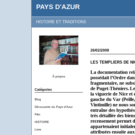
PAYS D'AZUR
HISTOIRE ET TRADITIONS
26/02/2008
LES TEMPLIERS DE NIC
La documentation relat
À propos
possédait l’Ordre dans
fragmentaire, ne subsi
de Puget-Théniers.
Le
Catégories
la viguerie de Nice et d
gauche du Var (Peille
Blog
Vintimille) ne nous so
Découverte du Pays d'Azur
entraîne des hypothèse
Film
très détaillée des bien
recensement permet de
HISTOIRE
appartenaient initial
Livre
attribuées ensuite aux