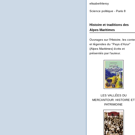
elisabethleroy
Science politique - Paris 8
Histoire et traditions des
Alpes Maritimes
Ouvrages sur l'Histoire, les cont
et légendes du "Pays d'Azur"
(Alpes Maritimes) écrits et
présentés par l'auteur.
LES VALLÉES DU
MERCANTOUR: HISTOIRE ET
PATRIMOINE