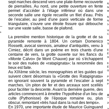
sept marches descend vers une plate-forme recouverte
R
de pierrailles. Au nord, une petite ouverture en fente
N
permet d'accéder à l'étage inférieur où dans une
M
seconde salle une rigole recueille un filet d'eau. Près
R
de l'escalier, au pied d'une paroi verticale de forme
N
triangulaire, s'ouvre une étroite fissure qui débouche
1
sur une vaste salle, basse de plafond.
V
es
C
La première mention historique de la grotte et de sa
s
pyramide remonte à 1804. Un certain Domenico
T
Rossetti, avocat siennois, amateur d'antiquités, venu à
Cimiez, décrit dans un poème en trois chants d'une
E
É
centaine de vers, la grotte ouverte sur les flancs du
G
«Monte Calvo» (le Mont Chauve) par où s'échappent
le soir des nuées de «ratapignata»: la renommée des
E
lieux est faite.
É
G
Au XIXème siècle, les monographies et les guides qui
suivent citent désormais la «Grotte des Ratapignata»
P
en ignorant souvent la pyramide et l'escalier à sept
B
P
marches. Un piton de fer et des arceaux sont scellés
pour faciliter la descente. Avant la dernière guerre, des
articles commencent à émettre l'hypothèse d'un lieu de
A
culte (Pythonisse) de l'époque romaine ou, plus
obscur, remontant «très haut dans la nuit des temps».
2
En 1970, une importante étude de Maurice Guinguand
2