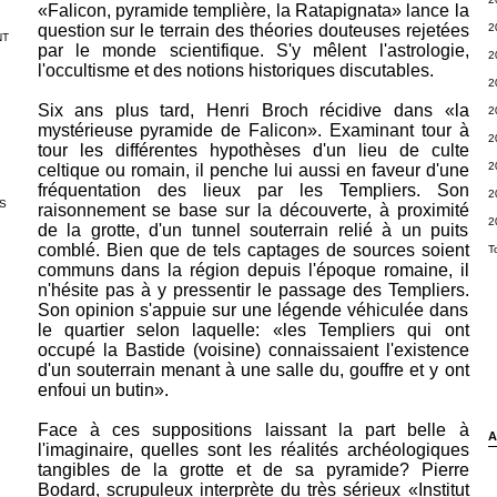
«Falicon, pyramide templière, la Ratapignata» lance la
question sur le terrain des théories douteuses rejetées
2
NT
par le monde scientifique. S'y mêlent l'astrologie,
2
l'occultisme et des notions historiques discuta­bles.
2
Six ans plus tard, Henri Broch récidive dans «la
2
mystérieuse pyramide de Falicon». Examinant tour à
2
tour les différentes hypothèses d'un lieu de culte
2
celtique ou romain, il penche lui aussi en faveur d'une
fréquentation des lieux par les Templiers. Son
2
S
raisonnement se base sur la découverte, à proximité
2
de la grotte, d'un tunnel souterrain relié à un puits
comblé. Bien que de tels captages de sources soient
T
communs dans la région depuis l'époque romaine, il
n'hésite pas à y pressentir le passage des Templiers.
Son opinion s'appuie sur une légende véhiculée dans
le quartier selon laquelle: «les Templiers qui ont
occupé la Bastide (voisine) connaissaient l'existence
d'un souterrain menant à une salle du, gouffre et y ont
enfoui un butin».
Face à ces suppositions laissant la part belle à
A
l'imaginaire, quelles sont les réalités archéologiques
tangibles de la grotte et de sa pyramide? Pierre
Bodard, scrupuleux interprète du très sérieux «Institut