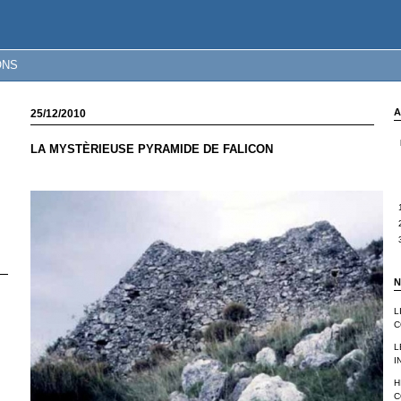
ONS
A
25/12/2010
LA MYSTÈRIEUSE PYRAMIDE DE FALICON
N
L
C
L
I
H
C