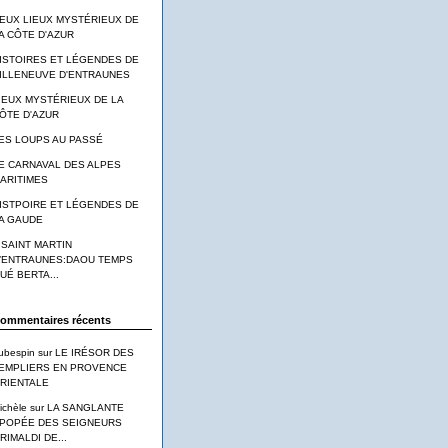
EUX LIEUX MYSTÉRIEUX DE
A CÔTE D'AZUR
ISTOIRES ET LÉGENDES DE
ILLENEUVE D'ENTRAUNES
IEUX MYSTÉRIEUX DE LA
ÔTE D'AZUR
ES LOUPS AU PASSÉ
E CARNAVAL DES ALPES
ARITIMES
ISTPOIRE ET LÉGENDES DE
A GAUDE
 SAINT MARTIN
’ENTRAUNES:DAOU TEMPS
UÉ BERTA...
ommentaires récents
ubespin
sur
LE IRÉSOR DES
EMPLIERS EN PROVENCE
RIENTALE
ichèle
sur
LA SANGLANTE
POPÉE DES SEIGNEURS
RIMALDI DE...