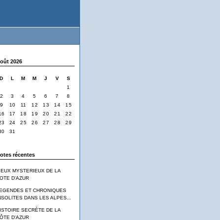
oût 2026
D
L
M
M
J
V
S
1
2
3
4
5
6
7
8
9
10
11
12
13
14
15
16
17
18
19
20
21
22
23
24
25
26
27
28
29
30
31
otes récentes
IEUX MYSTERIEUX DE LA
OTE D'AZUR
EGENDES ET CHRONIQUES
NSOLITES DANS LES ALPES...
ISTOIRE SECRÈTE DE LA
ÔTE D'AZUR