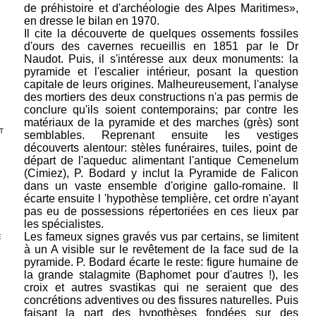
de préhistoire et d'archéologie des Alpes Maritimes»,
en dresse le bilan en 1970.
Il cite la découverte de quelques ossements fossiles
d'ours des cavernes recueillis en 1851 par le Dr
Naudot. Puis, il s'intéresse aux deux monuments: la
pyramide et l'escalier intérieur, posant la question
capitale de leurs origines. Malheureusement, l'analyse
des
mortiers des deux constructions n'a pas permis de
conclure qu'ils soient contemporains; par contre les
matériaux de la pyramide et des marches (grès) sont
T
semblables. Reprenant ensuite les vestiges
découverts alentour: stèles funéraires, tuiles, point de
départ de l'aqueduc alimentant l'antique Cemenelum
(Cimiez), P. Bodard y inclut la Pyramide de Falicon
dans un vaste ensemble d'origine gallo-romaine. Il
écarte ensuite l 'hypothèse templière, cet ordre n'ayant
pas eu de possessions répertoriées en ces lieux par
les spécialistes.
Les fameux signes gravés vus par certains, se limitent
E
à un A visible sur le revêtement de la face sud de la
pyramide. P. Bodard écarte le reste: figure humaine de
la grande stalagmite (Baphomet pour d'autres !), les
croix et autres svastikas qui ne seraient que des
concrétions adventives ou des fissures naturelles. Puis
faisant la part des hypothèses fondées sur des