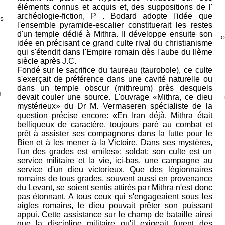
éléments connus et acquis et, des suppositions de l'
archéologie-fiction, P . Bodard adopte l'idée que
YS
l'ensemble pyramide-escalier constituerait les restes
d'un temple dédié à Mithra. Il développe ensuite son
O
idée en précisant ce grand culte rival du christianisme
qui s'étendit dans l'Empire romain dès l'aube du lIème
siècle après J.C.
Fondé sur le sacrifice du taureau (taurobole), ce culte
s'exerçait de préférence dans une cavité naturelle ou
dans un temple obscur (mithreum) près desquels
U
devait couler une source. L'ouvrage «Mithra, ce dieu
mystérieux» du Dr M. Vermaseren spécialiste de la
question précise encore: «En Iran déjà, Mithra était
belliqueux de caractère, toujours paré au combat et
prêt à assister ses compagnons dans la lutte pour le
Bien et à les mener à la Victoire. Dans ses mystères,
l'un des grades est «miles»: soldat; son culte est un
service militaire et la vie, ici-bas, une campagne au
service d'un dieu victorieux. Que des légionnaires
romains de tous grades, souvent aussi en provenance
du Levant, se soient sentis attirés par Mithra n'est donc
pas étonnant. A tous ceux qui s'engageaient sous les
aigles romains, le dieu pouvait prêter son puissant
appui. Cette assistance sur le champ de bataille ainsi
que la discipline militaire qu'il exigeait furent des