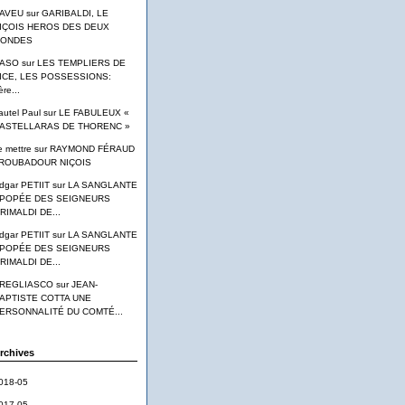
AVEU
sur
GARIBALDI, LE
IÇOIS HEROS DES DEUX
ONDES
ASO
sur
LES TEMPLIERS DE
ICE, LES POSSESSIONS:
ère...
autel Paul
sur
LE FABULEUX «
ASTELLARAS DE THORENC »
e mettre
sur
RAYMOND FÉRAUD
ROUBADOUR NIÇOIS
dgar PETIIT
sur
LA SANGLANTE
POPÉE DES SEIGNEURS
RIMALDI DE...
dgar PETIIT
sur
LA SANGLANTE
POPÉE DES SEIGNEURS
RIMALDI DE...
REGLIASCO
sur
JEAN-
APTISTE COTTA UNE
ERSONNALITÉ DU COMTÉ...
rchives
018-05
017-05