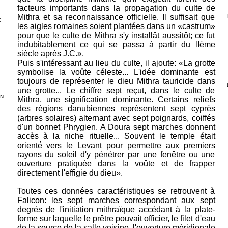
facteurs importants dans la propagation du culte de
Mithra et sa reconnaissance officielle. Il suffisait que
E
les aigles romaines soient plantées dans un «castrum»
pour que le culte de Mithra s'y installât aussitôt; ce fut
indubitablement ce qui se passa à partir du lIème
siècle après J.C.».
Puis s'intéressant au lieu du culte, il ajoute: «La grotte
symbolise la voûte céleste... L'idée dominante est
toujours de représenter le dieu Mithra tauricide dans
une grotte... Le chiffre sept reçut, dans le culte de
EN
Mithra, une signification dominante. Certains reliefs
des régions danubiennes représentent sept cyprès
(arbres solaires) alternant avec sept poignards, coiffés
d'un bonnet Phrygien. A Doura sept marches donnent
accès à la niche rituelle... Souvent le temple était
orienté vers le Levant pour permettre aux premiers
rayons du soleil d'y pénétrer par une fenêtre ou une
ouverture pratiquée dans la voûte et de frapper
directement l'effigie du dieu».
Toutes ces données caractéristiques se retrouvent à
Falicon: les sept marches correspondant aux sept
degrés de l'initiation mithraïque accédant à la plate-
forme sur laquelle le prêtre pouvait officier, le filet d'eau
de la source de la salle voisine, l'ouverture méridionale