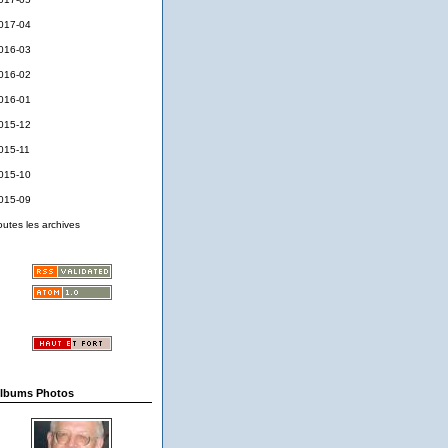
017-04
016-03
016-02
016-01
015-12
015-11
015-10
015-09
outes les archives
lbums Photos