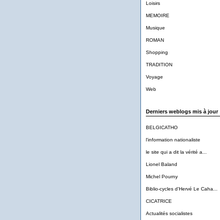
Loisirs
MEMOIRE
Musique
ROMAN
Shopping
TRADITION
Voyage
Web
Derniers weblogs mis à jour
BELGICATHO
l'information nationaliste
le site qui a dit la vérité a...
Lionel Baland
Michel Pourny
Biblio-cycles d'Hervé Le Caha...
CICATRICE
Actualités socialistes