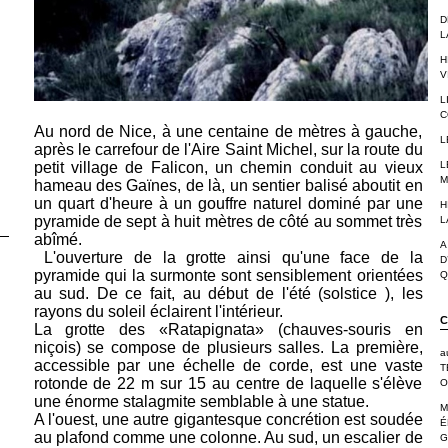
D
L
H
V
L
C
Au nord de Nice, à une centaine de mètres à gauche,
L
après le carrefour de l'Aire Saint Michel, sur la route du
petit village de Falicon, un chemin conduit au vieux
L
M
hameau des Gaïnes, de là, un sentier balisé aboutit en
un quart d'heure à un gouffre naturel dominé par une
H
pyramide de sept à huit mètres de côté au sommet très
L
abîmé.
A
L'ouverture de la grotte ainsi qu'une face de la
D
pyramide qui la surmonte sont sensiblement orientées
Q
au sud. De ce fait, au début de l'été (solstice ), les
rayons du soleil éclairent l'intérieur.
C
La grotte des «Ratapignata» (chauves-souris en
niçois) se compose de plusieurs salles. La première,
a
accessible par une échelle de corde, est une vaste
T
rotonde de 22 m sur 15 au centre de laquelle s'élève
O
une énorme stalagmite semblable à une statue.
M
A l'ouest, une autre gigantesque concrétion est soudée
É
au plafond comme une colonne. Au sud, un escalier de
G