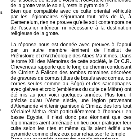
de la grotte vers le soleil, reste la pyramide ?
Bien que compatible avec ce culte oriental véhiculé
GE
par les légionnaires séjournant tout près de là, à
Cemenelum, rien ne prouve qu'elle soit contemporaine
de l'escalier intérieur, ni nécessaire à la destination
religieuse de la grotte.
La réponse nous est donnée avec preuves à l'appui
par un autre membre éminent de l'Institut de
Préhistoire et d'Archéologie des Alpes Maritimes. Dans
le tome XIII des Mémoires de cette société, le Dr C.R.
Cheveneau rapporte que le long du chemin conduisant
de Cimiez à Falicon des tombes romaines décorées
de gravures de cornus (têtes de bœufs avec cornes, ou
cornes seules comme au Bégo) et des sarcophages
avec glaives et croix (emblèmes du culte de Mithra) ont
été mis au jour voici quelques années. Plus loin, il
précise qu'au IVème siècle, une légion provenant
d'Alexandrie vint tenir garnison à Cimiez, dès lors tout
U
s'éclaire! Mithra était particulièrement à l'honneur en
basse Egypte, il n'est donc pas étonnant que ces
légionnaires aient aménagé un lieu pour pratiquer leur
culte selon les rites et même qu'ils aient édifié une
pyramide comme chez eux pour rehausser le temple.