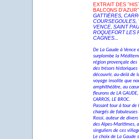
EXTRAIT DES "HI
BALCONS D'AZUR"
GATTIÈRES, CARR
COURSEGOULES, 
VENCE, SAINT PAU
ROQUEFORT LES P
CAGNES...
De La Gaude à Vence et
surplombe la Méditerr
région provençale des
des trésors histo­riques
découvrir, au-delà de l
voyage insolite que nou
amphithéâtre, au cœur 
fleurons de LA GAUDE,
CARROS, LE BROC.
Passant tour à tour de l
chargés de fabuleuses
Rossi, auteur de diver
des Alpes-Maritimes, a
singuliers de ces villag
Le choix de La Gaude 