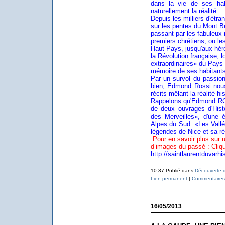
dans la vie de ses ha
naturellement la réalité.
Depuis les milliers d'étr
sur les pentes du Mont Bé
passant par les fabuleux 
premiers chrétiens, ou le
Haut-Pays, jusqu'aux hér
la Révolution française, 
extraordinaires» du Pays d
mémoire de ses habitants
Par un survol du passion
bien, Edmond Rossi nous
récits mêlant la réalité h
Rappelons qu'Edmond ROSS
de deux ouvrages d'Histo
des Merveilles», d'une é
Alpes du Sud: «Les Vallée
légendes de Nice et sa rég
Pour en savoir plus sur 
d’images du passé : Cliq
http://saintlaurentduvarhi
10:37 Publié dans
Découverte d
Lien permanent
|
Commentaires 
16/05/2013