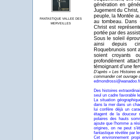
génération en généra
Jugement du Christ, 
peuple, la Montée au 
FANTASTIQUE VALLEE DES
au tombeau. Dans c
MERVEILLES
Christ est représen
portée par des assist
Sous le soleil éprou
ainsi depuis ci
Roquebrunois sont ac
soient croyants o
profondément attac
témoignant d’une fer
D’après « Les Histoires 
commander cet ouvrage dé
edmondrossi@wanadoo.f
Des histoires extraordina
seul un cadre favorable le
La situation géographiq
dans la mer dans un cha
lui confère déjà un cara
étagent de la douceur 
polaires des hauts som
ajoute que l'homme a rési
origines, on ne peut s'é
fantastique révélée par l
Cet environnement prop