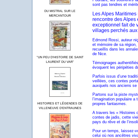
sont pas tendres et mérite
DU MISTRAL SUR LE
Les Alpes Maritimes 
MERCANTOUR
rencontre des Alpes e
exceptionnel fait de 
villages perchés aux 
Edmond Rossi, auteur niç
et mémoire de sa région, p
recueillis dans les annal
de Nice.
"UN PEU D'HISTOIRE DE SAINT
LAURENT DU VAR"
Témoignages authentifiés
évoquent les péripéties du
Parfois issus d’une tradit
veillées, ces contes porta
auxquels nos anciens se 
Partons sur la piste myst
l’imagination populaire a 
propres fantasmes.
HISTOIRES ET LÉGENDES DE
VILLENEUVE D'ENTRAUNES
A travers les « Histoires
contes de jadis, cette v
pays du rêve et de l’insoli
Pour un temps, laissez-v
celui où nos ancêtres vi