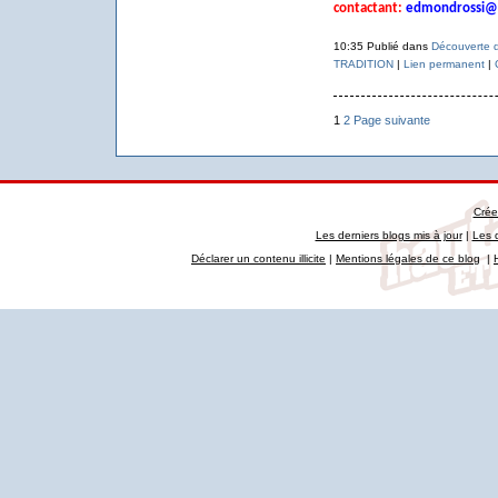
contactant:
edmondrossi@
10:35 Publié dans
Découverte d
TRADITION
|
Lien permanent
|
1
2
Page suivante
Crée
Les derniers blogs mis à jour
|
Les 
Déclarer un contenu illicite
|
Mentions légales de ce blog
|