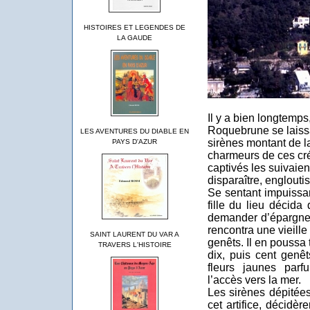
HISTOIRES ET LEGENDES DE
LA GAUDE
Il y a bien longtemp
Roquebrune se laissai
LES AVENTURES DU DIABLE EN
sirènes montant de l
PAYS D'AZUR
charmeurs de ces cré
captivés les suivaie
disparaître, engloutis 
Se sentant impuissan
fille du lieu décida 
demander d’épargner
rencontra une vieille
SAINT LAURENT DU VAR A
genêts. Il en poussa 
TRAVERS L'HISTOIRE
dix, puis cent genê
fleurs jaunes parf
l’accès vers la mer.
Les sirènes dépitées
cet artifice, décidèr