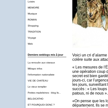
Loisirs
MEMOIRE
Musique
ROMAN
Shopping
TRADITION
Voyage
Web
Voici un cri d’alarm
Derniers weblogs mis à jour
colère suite aux att
La renouée aux oiseaux
« Les mesures de l'É
Métapo infos
une opération coup 
l'information nationaliste
secret est bien gardé.
jours-ci, car l'urgenc
VIE DE CHATEAU
les jours, surveillant
Le vieux templier
succès :
«
Les loups 
patous, ni de nous
».
Petites madeleines - blog liv...
BELGICATHO
«
On pense que les l
département. Ils se mu
ET POURQUOI DONC ?