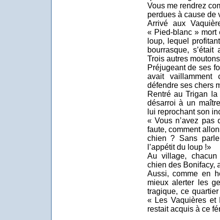
Vous me rendrez co
perdues à cause de v
Arrivé aux Vaquière
« Pied-blanc » mort 
loup, lequel profita
bourrasque, s’était
Trois autres moutons
Préjugeant de ses fo
avait vaillamment 
défendre ses chers 
Rentré au Trigan la 
désarroi à un maître
lui reprochant son i
« Vous n’avez pas d
faute, comment allon
chien ? Sans parler
l’appétit du loup !»
Au village, chacun 
chien des Bonifacy, 
Aussi, comme en h
mieux alerter les g
tragique, ce quarti
« Les Vaquières et 
restait acquis à ce f