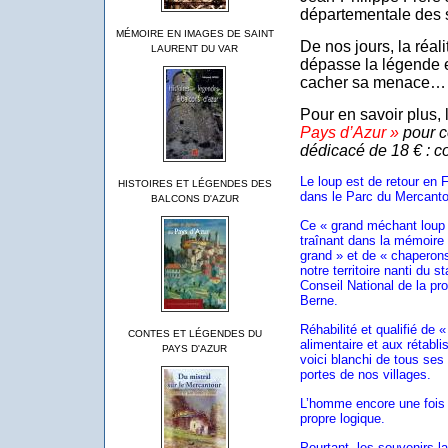
départementale des s
MÉMOIRE EN IMAGES DE SAINT
De nos jours, la réal
LAURENT DU VAR
dépasse la légende e
cacher sa menace…
Pour en savoir plus, l
Pays d’Azur »
pour c
dédicacé de 18 € : c
Le loup est de retour en 
HISTOIRES ET LÉGENDES DES
dans le Parc du Mercanto
BALCONS D'AZUR
Ce « grand méchant loup 
traînant dans la mémoire 
grand » et de « chaperons 
notre territoire nanti du 
Conseil National de la pro
Berne.
Réhabilité et qualifié de 
CONTES ET LÉGENDES DU
alimentaire et aux rétabli
PAYS D'AZUR
voici blanchi de tous ses
portes de nos villages.
L’homme encore une fois 
propre logique.
Pourtant, les souvenirs 