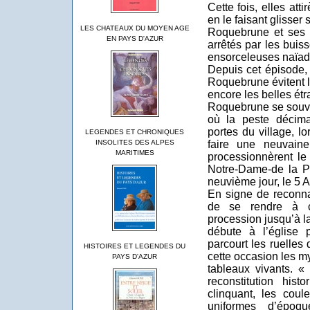
Cette fois, elles atti
en le faisant glisser 
LES CHATEAUX DU MOYEN AGE
Roquebrune et ses h
EN PAYS D'AZUR
arrêtés par les bui
ensorceleuses naïad
Depuis cet épisode,
Roquebrune évitent l
encore les belles étr
Roquebrune se souvi
où la peste décimai
portes du village, l
LEGENDES ET CHRONIQUES
INSOLITES DES ALPES
faire une neuvain
MARITIMES
processionnèrent le 
Notre-Dame-de la Pa
neuvième jour, le 5 A
En signe de reconna
de se rendre à c
procession jusqu’à l
débute à l’église p
parcourt les ruelle
HISTOIRES ET LEGENDES DU
cette occasion les m
PAYS D'AZUR
tableaux vivants. «
reconstitution hist
clinquant, les cou
uniformes d’époq