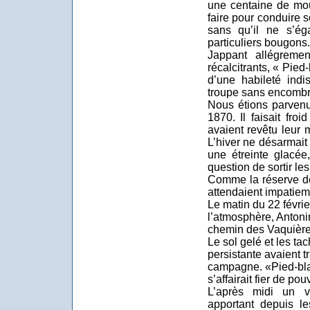
une centaine de mout
faire pour conduire 
sans qu’il ne s’ég
particuliers bougons.
Jappant allégremen
récalcitrants, « Pied-
d’une habileté indi
troupe sans encombr
Nous étions parvenus
1870. Il faisait fro
avaient revêtu leur
L’hiver ne désarmai
une étreinte glacée
question de sortir les
Comme la réserve de
attendaient impatiemm
Le matin du 22 février
l’atmosphère, Antoni
chemin des Vaquière
Le sol gelé et les ta
persistante avaient 
campagne. «Pied-bla
s’affairait fier de po
L’après midi un v
apportant depuis 