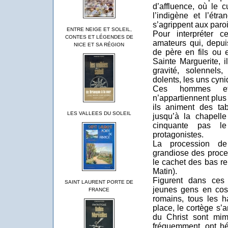
d’affluence, où le c
l’indigène et l’étr
s’agrippent aux paroi
ENTRE NEIGE ET SOLEIL,
Pour interpréter 
CONTES ET LÉGENDES DE
amateurs qui, depui
NICE ET SA RÉGION
de père en fils ou 
Sainte Marguerite, 
gravité, solennels
dolents, les uns cyni
Ces hommes et 
n’appartiennent plus
ils animent des tab
LES VALLEES DU SOLEIL
jusqu’à la chapell
cinquante pas le
protagonistes.
La procession de
grandiose des proces
le cachet des bas re
Matin).
Figurent dans ces
SAINT LAURENT PORTE DE
jeunes gens en cos
FRANCE
romains, tous les h
place, le cortège s’
du Christ sont mi
fréquemment, ont hér