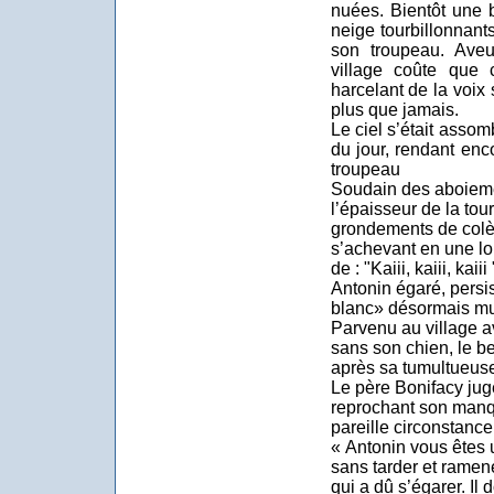
nuées. Bientôt une 
neige tourbillonnant
son troupeau. Aveu
village coûte que 
harcelant de la voix
plus que jamais.
Le ciel s’était asso
du jour, rendant enco
troupeau
Soudain des aboieme
l’épaisseur de la tour
grondements de colèr
s’achevant en une lon
de : "Kaiii, kaiii, kaii
Antonin égaré, persi
blanc» désormais mu
Parvenu au village a
sans son chien, le 
après sa tumultueuse
Le père Bonifacy juge
reprochant son man
pareille circonstance
« Antonin vous êtes 
sans tarder et ramen
qui a dû s’égarer. Il 