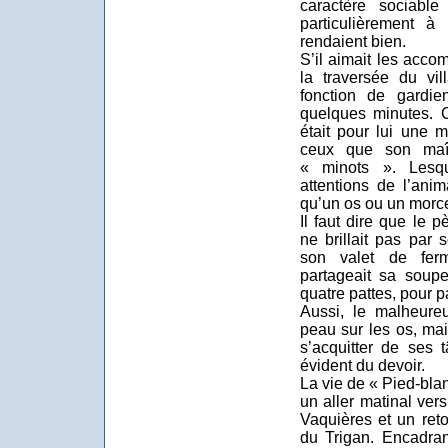
caractère sociable
particulièrement à
rendaient bien.
S’il aimait les acc
la traversée du vil
fonction de gardie
quelques minutes. C
était pour lui une 
ceux que son maî
« minots ». Lesqu
attentions de l’anim
qu’un os ou un morc
Il faut dire que le 
ne brillait pas par 
son valet de ferm
partageait sa soupe
quatre pattes, pour pa
Aussi, le malheure
peau sur les os, mais
s’acquitter de ses
évident du devoir.
La vie de « Pied-bla
un aller matinal ver
Vaquières et un reto
du Trigan. Encadra