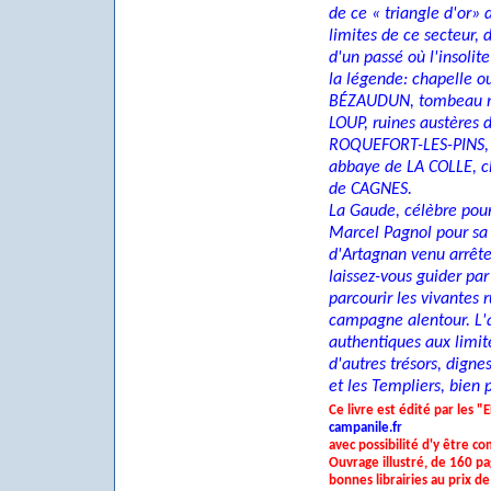
de ce
«
triangle d'or» 
limites de ce secteur,
d'un passé où l'insolit
la légende: chapelle 
BÉZAUDUN, tombeau m
LOUP, ruines austères
ROQUEFORT-LES-PINS, se
abbaye de LA COLLE, 
de CAGNES.
La Gaude, célèbre pour 
Marcel Pagnol pour sa
d'Artagnan venu arrête
laissez-vous guider pa
parcourir les vivantes r
campagne alentour. L'
authentiques aux limit
d'autres trésors, digne
et les Templiers, bien 
Ce livre est édité par les
campanile.fr
avec
possibilité d'y être 
Ouvrage illustré, de 160 pa
bonnes librairies au prix de