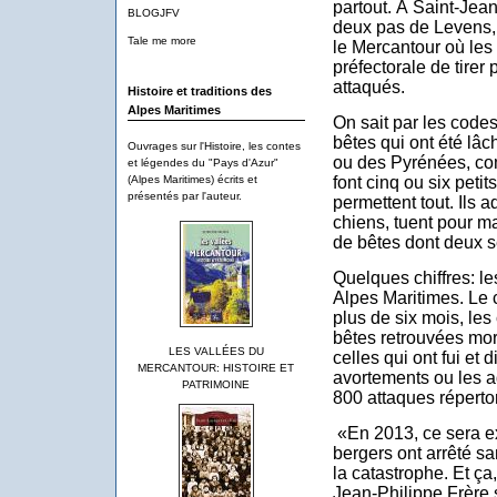
partout. À Saint-Jea
BLOGJFV
deux pas de Levens
Tale me more
le Mercantour où les 
préfectorale de tirer
attaqués.
Histoire et traditions des
Alpes Maritimes
On sait par les code
bêtes qui ont été lâ
Ouvrages sur l'Histoire, les contes
ou des Pyrénées, comm
et légendes du "Pays d'Azur"
font cinq ou six petit
(Alpes Maritimes) écrits et
présentés par l'auteur.
permettent tout. Ils
chiens, tuent pour m
de bêtes dont deux 
Quelques chiffres: l
Alpes Maritimes. Le 
plus de six mois, le
bêtes retrouvées mo
LES VALLÉES DU
celles qui ont fui et 
MERCANTOUR: HISTOIRE ET
avortements ou les a
PATRIMOINE
8
00 attaques réperto
«En 2013,
ce
sera e
bergers ont ar
rêté
sa
la catastrophe.
Et
ça,
Jean-Philippe Frère 