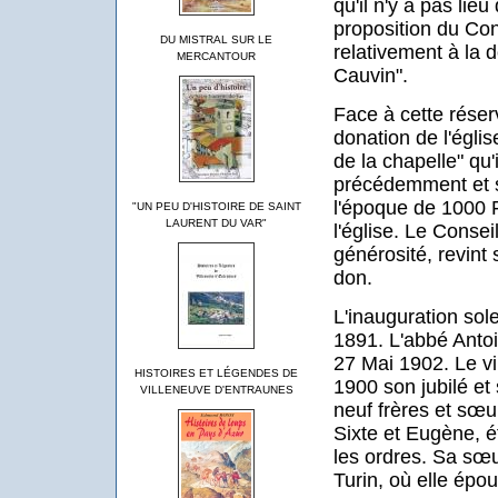
qu'il n'y a pas lieu
proposition du Con
DU MISTRAL SUR LE
relativement à la 
MERCANTOUR
Cauvin".
Face à cette réser
donation de l'églis
de la chapelle" qu'i
précédemment et 
l'époque de 1000 F
"UN PEU D'HISTOIRE DE SAINT
LAURENT DU VAR"
l'église. Le Consei
générosité, revint 
don.
L'inauguration sole
1891. L'abbé Anto
27 Mai 1902. Le v
HISTOIRES ET LÉGENDES DE
1900 son jubilé et
VILLENEUVE D'ENTRAUNES
neuf frères et sœu
Sixte et Eugène, é
les ordres. Sa sœu
Turin, où elle épou