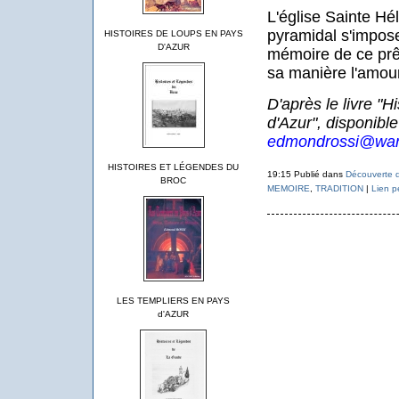
L'église Sainte Hé
pyramidal s'impose
HISTOIRES DE LOUPS EN PAYS
D'AZUR
mémoire de ce prêt
sa manière l'amour q
D'après le livre "
d'Azur", disponibl
edmondrossi@wan
HISTOIRES ET LÉGENDES DU
19:15 Publié dans
Découverte d
BROC
MEMOIRE
,
TRADITION
|
Lien p
LES TEMPLIERS EN PAYS
d'AZUR