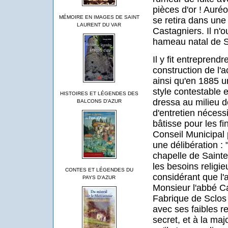
pièces d'or ! Auréo
MÉMOIRE EN IMAGES DE SAINT
se retira dans une 
LAURENT DU VAR
Castagniers. Il n'
hameau natal de S
Il y fit entreprendr
construction de l'a
ainsi qu'en 1885 
style contestable e
HISTOIRES ET LÉGENDES DES
dressa au milieu d
BALCONS D'AZUR
d'entretien nécess
bâtisse pour les f
Conseil Municipal 
une délibération :
chapelle de Sainte
les besoins religi
CONTES ET LÉGENDES DU
considérant que l'a
PAYS D'AZUR
Monsieur l'abbé Ca
Fabrique de Sclos
avec ses faibles r
secret, et à la maj