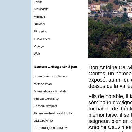
Loisirs
MEMOIRE
Musique
ROMAN
Shopping
TRADITION
Voyage
Web
Don Antoine Cauvi
Derniers weblogs mis à jour
Contes, un hameau
La renouée aux oiseaux
exposé, au milieu d
Métapo infos
dessus de la vallée
l'information nationaliste
Fils de notable, il
VIE DE CHATEAU
séminaire d'Avigno
Le vieux templier
formation de théol
Petites madeleines - blog liv...
piémontaise, il se l
seigneur, bien en 
BELGICATHO
Antoine Cauvin es
ET POURQUOI DONC ?