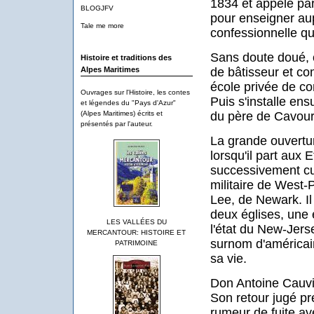
1834 et appelé par
BLOGJFV
pour enseigner au
Tale me more
confessionnelle qu'
Sans doute doué, o
Histoire et traditions des
de bâtisseur et co
Alpes Maritimes
école privée de c
Ouvrages sur l'Histoire, les contes
Puis s'installe en
et légendes du "Pays d'Azur"
du père de Cavour
(Alpes Maritimes) écrits et
présentés par l'auteur.
La grande ouvertu
lorsqu'il part aux E
successivement cur
militaire de West-
Lee, de Newark. Il 
deux églises, une 
LES VALLÉES DU
l'état du New-Jerse
MERCANTOUR: HISTOIRE ET
surnom d'américain"
PATRIMOINE
sa vie.
Don Antoine Cauvi
Son retour jugé pr
rumeur de fuite a